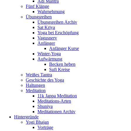
Adi Mantra
Fünf Klänge
Wahrnehmung
Übungsreihen
Übungsreihen Archiv
Sat Kriya
Yoga bei Erschöpfung
Vagusnerv
Anfänger
Anfänger Kurse
Winter-Yoga
Aufwärmung
Becken heben
Sufi Kreise
Weißes Tantra
Geschichte des Yoga
Haltungen
Meditation
11k Jappa Meditation
Meditations-Arten
Shuniya
Meditationen Archiv
Hintergründe
Yogi Bhajan
Vorträge