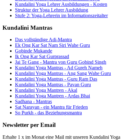
Kundalini Yoga Lehrer Ausbildungen - Kosten
Struktur der Yoga Lehrer Ausbildung
Stufe 2: Yoga-Lehrerin im Informationszeitalter
Kundalini Mantras
Das vollständige Adi-Mantra
Ek Ong Kar Sat Nam Siri Wahe Guru
Gobinde Mukande
Ik Ong Kar Sat Gurprassad
Jai Te Gang - Mantra von Guru Gobind Singh
Kundalini Yoga Mantras - Ad Gureh Nameh
Kundalini Yoga Mantras - Ang Sang Wahe Guru
Kundalini Yoga Mantras - Guru Ram Das
Kundalini Yoga Mantras - Pavan Guru
Kundalini Yoga Mantren - Akal
Kundalini Yoga Mantren - Ardas Bhai
Sadhana - Mantras
Sat Narayan - ein Mantra für Frieden
So Purkh - das Beziehungsmantra
Newsletter per Email
Erhalte 1 x im Monat eine Mail mit unseren Kundalini Yoga