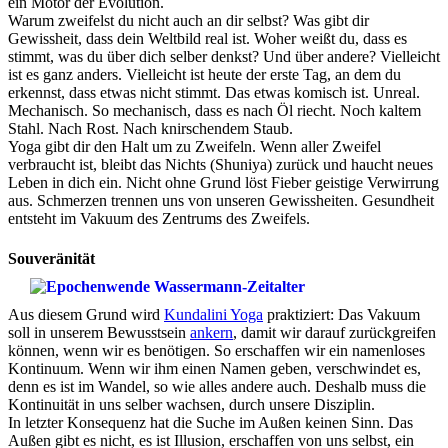
ein Motor der Evolution.
Warum zweifelst du nicht auch an dir selbst? Was gibt dir
Gewissheit, dass dein Weltbild real ist. Woher weißt du, dass es
stimmt, was du über dich selber denkst? Und über andere? Vielleicht
ist es ganz anders. Vielleicht ist heute der erste Tag, an dem du
erkennst, dass etwas nicht stimmt. Das etwas komisch ist. Unreal.
Mechanisch. So mechanisch, dass es nach Öl riecht. Noch kaltem
Stahl. Nach Rost. Nach knirschendem Staub.
Yoga gibt dir den Halt um zu Zweifeln. Wenn aller Zweifel
verbraucht ist, bleibt das Nichts (Shuniya) zurück und haucht neues
Leben in dich ein. Nicht ohne Grund löst Fieber geistige Verwirrung
aus. Schmerzen trennen uns von unseren Gewissheiten. Gesundheit
entsteht im Vakuum des Zentrums des Zweifels.
Souveränität
Aus diesem Grund wird
Kundalini Yoga
praktiziert: Das Vakuum
soll in unserem Bewusstsein
ankern
, damit wir darauf zurückgreifen
können, wenn wir es benötigen. So erschaffen wir ein namenloses
Kontinuum. Wenn wir ihm einen Namen geben, verschwindet es,
denn es ist im Wandel, so wie alles andere auch. Deshalb muss die
Kontinuität in uns selber wachsen, durch unsere Disziplin.
In letzter Konsequenz hat die Suche im Außen keinen Sinn. Das
Außen gibt es nicht, es ist Illusion, erschaffen von uns selbst, ein