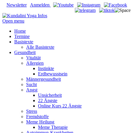
Newsletter
Anmelden
Open menu
Home
Termine
Basistexte
Alle Basistexte
Gesundheit
Vitalität
Allergien
Instinkte
Erdbewusstsein
Männergesundheit
Sucht
Angst
Unsicherheit
22 Ängste
Online Kurs 22 Ängste
Stress
Fremdstoffe
Meme Heilung
Meme Therapie
Autoimmun-Krankheiten