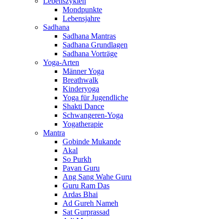
Lebenszyklen
Mondpunkte
Lebensjahre
Sadhana
Sadhana Mantras
Sadhana Grundlagen
Sadhana Vorträge
Yoga-Arten
Männer Yoga
Breathwalk
Kinderyoga
Yoga für Jugendliche
Shakti Dance
Schwangeren-Yoga
Yogatherapie
Mantra
Gobinde Mukande
Akal
So Purkh
Pavan Guru
Ang Sang Wahe Guru
Guru Ram Das
Ardas Bhai
Ad Gureh Nameh
Sat Gurprassad