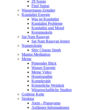
29 Songs
Fünf Sutras
Wassermann-Zeitalter
Kundalini Energie
Was ist Kundalini
Kundalini Probleme
Kundalini und Mond
Kernmuskeln
Sat Nam Rasayan
Sat Nam Rasayan lernen
Numerologie
Shiv Charan Singh
Mantra Meditation
Meme
Prägender Blick
Wasser Energie
Meme Video
Homöopathie
Komplexität
Körperliche Weisheit
Wissenschaftliche Studien
Goldene Kette
Struktur
Atem - Pranayama
Anfänger-Informationen