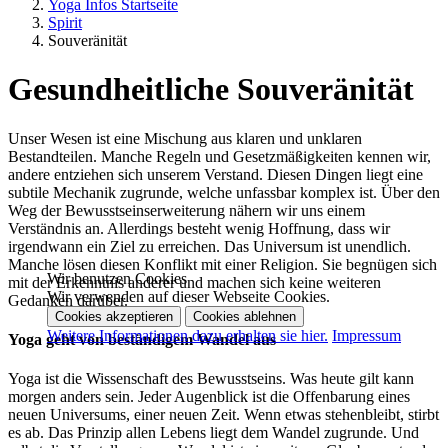
Yoga Infos Startseite
Spirit
Souveränität
Gesundheitliche Souveränität
Unser Wesen ist eine Mischung aus klaren und unklaren
Bestandteilen. Manche Regeln und Gesetzmäßigkeiten kennen wir,
andere entziehen sich unserem Verstand. Diesen Dingen liegt eine
subtile Mechanik zugrunde, welche unfassbar komplex ist. Über den
Weg der Bewusstseinserweiterung nähern wir uns einem
Verständnis an. Allerdings besteht wenig Hoffnung, dass wir
irgendwann ein Ziel zu erreichen. Das Universum ist unendlich.
Manche lösen diesen Konflikt mit einer Religion. Sie begnügen sich
Wir benutzen Cookies
mit der Erkenntnis anderer und machen sich keine weiteren
Wir verwenden auf dieser Webseite Cookies.
Gedanken darüber.
Cookies akzeptieren
Cookies ablehnen
Weitere Informationen dazu erhalten sie hier.
Impressum
Yoga geht von beständigem Wandel aus
Yoga ist die Wissenschaft des Bewusstseins. Was heute gilt kann
morgen anders sein. Jeder Augenblick ist die Offenbarung eines
neuen Universums, einer neuen Zeit. Wenn etwas stehenbleibt, stirbt
es ab. Das Prinzip allen Lebens liegt dem Wandel zugrunde. Und