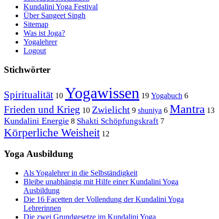
Kundalini Yoga Festival
Über Sangeet Singh
Sitemap
Was ist Joga?
Yogalehrer
Logout
Stichwörter
Yogawissen
Spiritualität
10
19
Yogabuch
6
Mantra
Frieden und Krieg
Zwielicht
10
9
shuniya
6
13
Kundalini Energie
Shakti Schöpfungskraft
8
7
Körperliche Weisheit
12
Yoga Ausbildung
Als Yogalehrer in die Selbständigkeit
Bleibe unabhängig mit Hilfe einer Kundalini Yoga
Ausbildung
Die 16 Facetten der Vollendung der Kundalini Yoga
Lehrerinnen
Die zwei Grundgesetze im Kundalini Yoga