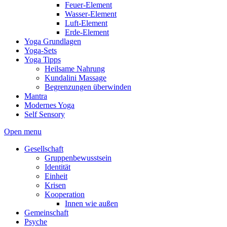
Feuer-Element
Wasser-Element
Luft-Element
Erde-Element
Yoga Grundlagen
Yoga-Sets
Yoga Tipps
Heilsame Nahrung
Kundalini Massage
Begrenzungen überwinden
Mantra
Modernes Yoga
Self Sensory
Open menu
Gesellschaft
Gruppenbewusstsein
Identität
Einheit
Krisen
Kooperation
Innen wie außen
Gemeinschaft
Psyche