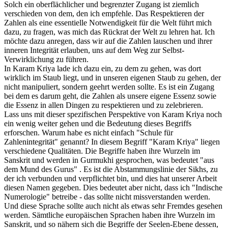
Solch ein oberflächlicher und begrenzter Zugang ist ziemlich
verschieden von dem, den ich empfehle. Das Respektieren der
Zahlen als eine essentielle Notwendigkeit für die Welt führt mich
dazu, zu fragen, was mich das Rückrat der Welt zu lehren hat. Ich
möchte dazu anregen, dass wir auf die Zahlen lauschen und ihrer
inneren Integrität erlauben, uns auf dem Weg zur Selbst-
Verwirklichung zu führen.
In Karam Kriya lade ich dazu ein, zu dem zu gehen, was dort
wirklich im Staub liegt, und in unseren eigenen Staub zu gehen, der
nicht manipuliert, sondern geehrt werden sollte. Es ist ein Zugang
bei dem es darum geht, die Zahlen als unsere eigene Essenz sowie
die Essenz in allen Dingen zu respektieren und zu zelebrieren.
Lass uns mit dieser spezifischen Perspektive von Karam Kriya noch
ein wenig weiter gehen und die Bedeutung dieses Begriffs
erforschen. Warum habe es nicht einfach "Schule für
Zahlenintegrität" genannt? In diesem Begriff "Karam Kriya" liegen
verschiedene Qualitäten. Die Begriffe haben ihre Wurzeln im
Sanskrit und werden in Gurmukhi gesprochen, was bedeutet "aus
dem Mund des Gurus" . Es ist die Abstammungslinie der Sikhs, zu
der ich verbunden und verpflichtet bin, und dies hat unserer Arbeit
diesen Namen gegeben. Dies bedeutet aber nicht, dass ich "Indische
Numerologie" betreibe - das sollte nicht missverstanden werden.
Und diese Sprache sollte auch nicht als etwas sehr Fremdes gesehen
werden. Sämtliche europäischen Sprachen haben ihre Wurzeln im
Sanskrit, und so nähern sich die Begriffe der Seelen-Ebene dessen,