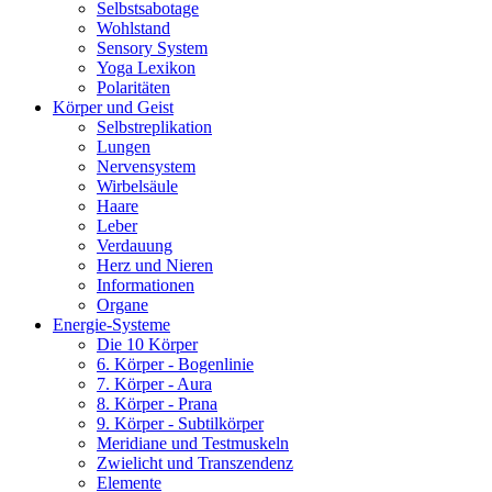
Selbstsabotage
Wohlstand
Sensory System
Yoga Lexikon
Polaritäten
Körper und Geist
Selbstreplikation
Lungen
Nervensystem
Wirbelsäule
Haare
Leber
Verdauung
Herz und Nieren
Informationen
Organe
Energie-Systeme
Die 10 Körper
6. Körper - Bogenlinie
7. Körper - Aura
8. Körper - Prana
9. Körper - Subtilkörper
Meridiane und Testmuskeln
Zwielicht und Transzendenz
Elemente