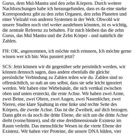
Gurus, dem Mul-Mantra und den zehn Körpern. Durch weitere
Nachforschungen habe ich herausgefunden, dass es da eine starke
Korrespondenz gibt zu den zehn Organen, den zehn Planeten und
einer Vielzahl von anderen Systemen in der Welt. Obwohl wir
unsere Studien noch viel weiter ausdehnen könnten, ist es wichtig,
die zentrale Referenz zu behalten. Für mich bleiben das die zehn
Gurus, das Mul Mantra und die Zehn Körper - und natürlich die
Zahlen.
FH: OK, angenommen, ich möchte mich erinnern, Ich möchte gerne
wissen wer ich bin: Was passiert jetzt?
SCS: Jetzt können wir dir gegenüber sehr persönlich werden, wir
können dennoch sagen, dass andere ebenfalls die gleiche
persönliche Verbindung zu Zahlen teilen wie du. Zahlen sind so
offensichtlich, so nah an uns selbst, dass sie sehr leicht ignoriert
werden. Wir haben eine Wirbelsäule, die sich vertikal zwischen
oben und unten erstreckt, die erste Achse. Wir haben zwei Arme,
zwei Beine, zwei Ohren, zwei Augen, zwei Nasenlöcher, zwei
Nieren, eine klare Spaltung in eine linke und rechte Seite des
Körpers, die zweite Achse. Das ist die Zweiheit, auf dich bezogen.
Dann gibt es da noch die dritte Ebene, die sich um die dritte Achse
dreht (vorne/hinten), und dir eine dreidimensionale Existenz im
Raum verleiht. Das menschliche Wesen ist die vierte Ebene der
Existenz. Wir haben vier Proteine, die unsere DNA bilden, vier