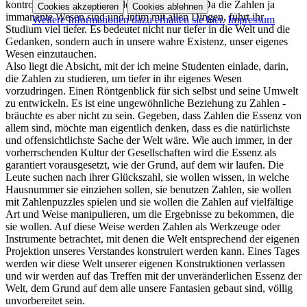
kontrollieren. Aber die Zahlen sind das nicht. Da die Zahlen ja
Cookies akzeptieren
Cookies ablehnen
immanente Wesen sind und intim mit allen Dingen, führt ihr
Weitere Informationen dazu erhalten sie hier.
Impressum
Studium viel tiefer. Es bedeutet nicht nur tiefer in die Welt und die
Gedanken, sondern auch in unsere wahre Existenz, unser eigenes
Wesen einzutauchen.
Also liegt die Absicht, mit der ich meine Studenten einlade, darin,
die Zahlen zu studieren, um tiefer in ihr eigenes Wesen
vorzudringen. Einen Röntgenblick für sich selbst und seine Umwelt
zu entwickeln. Es ist eine ungewöhnliche Beziehung zu Zahlen -
bräuchte es aber nicht zu sein. Gegeben, dass Zahlen die Essenz von
allem sind, möchte man eigentlich denken, dass es die natürlichste
und offensichtlichste Sache der Welt wäre. Wie auch immer, in der
vorherrschenden Kultur der Gesellschaften wird die Essenz als
garantiert vorausgesetzt, wie der Grund, auf dem wir laufen. Die
Leute suchen nach ihrer Glückszahl, sie wollen wissen, in welche
Hausnummer sie einziehen sollen, sie benutzen Zahlen, sie wollen
mit Zahlenpuzzles spielen und sie wollen die Zahlen auf vielfältige
Art und Weise manipulieren, um die Ergebnisse zu bekommen, die
sie wollen. Auf diese Weise werden Zahlen als Werkzeuge oder
Instrumente betrachtet, mit denen die Welt entsprechend der eigenen
Projektion unseres Verstandes konstruiert werden kann. Eines Tages
werden wir diese Welt unserer eigenen Konstruktionen verlassen
und wir werden auf das Treffen mit der unveränderlichen Essenz der
Welt, dem Grund auf dem alle unsere Fantasien gebaut sind, völlig
unvorbereitet sein.