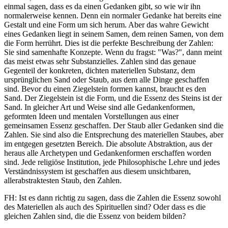
einmal sagen, dass es da einen Gedanken gibt, so wie wir ihn
normalerweise kennen. Denn ein normaler Gedanke hat bereits eine
Gestalt und eine Form um sich herum. Aber das wahre Gewicht
eines Gedanken liegt in seinem Samen, dem reinen Samen, von dem
die Form herrührt. Dies ist die perfekte Beschreibung der Zahlen:
Sie sind samenhafte Konzepte. Wenn du fragst: "Was?", dann meint
das meist etwas sehr Substanzielles. Zahlen sind das genaue
Gegenteil der konkreten, dichten materiellen Substanz, dem
ursprünglichen Sand oder Staub, aus dem alle Dinge geschaffen
sind. Bevor du einen Ziegelstein formen kannst, braucht es den
Sand. Der Ziegelstein ist die Form, und die Essenz des Steins ist der
Sand. In gleicher Art und Weise sind alle Gedankenformen,
geformten Ideen und mentalen Vorstellungen aus einer
gemeinsamen Essenz geschaffen. Der Staub aller Gedanken sind die
Zahlen. Sie sind also die Entsprechung des materiellen Staubes, aber
im entgegen gesetzten Bereich. Die absolute Abstraktion, aus der
heraus alle Archetypen und Gedankenformen erschaffen worden
sind. Jede religiöse Institution, jede Philosophische Lehre und jedes
Verständnissystem ist geschaffen aus diesem unsichtbaren,
allerabstraktesten Staub, den Zahlen.
FH: Ist es dann richtig zu sagen, dass die Zahlen die Essenz sowohl
des Materiellen als auch des Spirituellen sind? Oder dass es die
gleichen Zahlen sind, die die Essenz von beidem bilden?