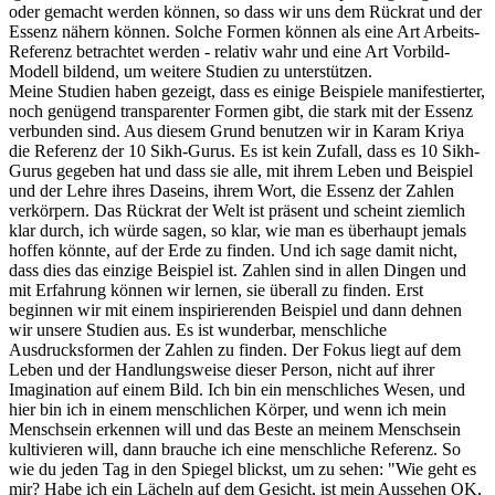
oder gemacht werden können, so dass wir uns dem Rückrat und der
Essenz nähern können. Solche Formen können als eine Art Arbeits-
Referenz betrachtet werden - relativ wahr und eine Art Vorbild-
Modell bildend, um weitere Studien zu unterstützen.
Meine Studien haben gezeigt, dass es einige Beispiele manifestierter,
noch genügend transparenter Formen gibt, die stark mit der Essenz
verbunden sind. Aus diesem Grund benutzen wir in Karam Kriya
die Referenz der 10 Sikh-Gurus. Es ist kein Zufall, dass es 10 Sikh-
Gurus gegeben hat und dass sie alle, mit ihrem Leben und Beispiel
und der Lehre ihres Daseins, ihrem Wort, die Essenz der Zahlen
verkörpern. Das Rückrat der Welt ist präsent und scheint ziemlich
klar durch, ich würde sagen, so klar, wie man es überhaupt jemals
hoffen könnte, auf der Erde zu finden. Und ich sage damit nicht,
dass dies das einzige Beispiel ist. Zahlen sind in allen Dingen und
mit Erfahrung können wir lernen, sie überall zu finden. Erst
beginnen wir mit einem inspirierenden Beispiel und dann dehnen
wir unsere Studien aus. Es ist wunderbar, menschliche
Ausdrucksformen der Zahlen zu finden. Der Fokus liegt auf dem
Leben und der Handlungsweise dieser Person, nicht auf ihrer
Imagination auf einem Bild. Ich bin ein menschliches Wesen, und
hier bin ich in einem menschlichen Körper, und wenn ich mein
Menschsein erkennen will und das Beste an meinem Menschsein
kultivieren will, dann brauche ich eine menschliche Referenz. So
wie du jeden Tag in den Spiegel blickst, um zu sehen: "Wie geht es
mir? Habe ich ein Lächeln auf dem Gesicht, ist mein Aussehen OK,