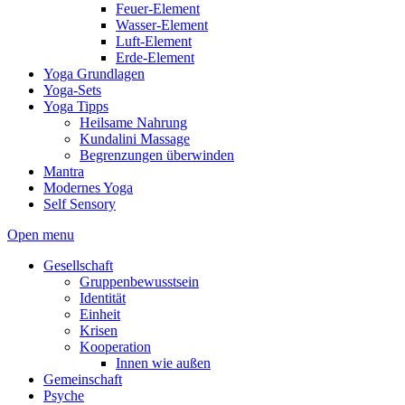
Feuer-Element
Wasser-Element
Luft-Element
Erde-Element
Yoga Grundlagen
Yoga-Sets
Yoga Tipps
Heilsame Nahrung
Kundalini Massage
Begrenzungen überwinden
Mantra
Modernes Yoga
Self Sensory
Open menu
Gesellschaft
Gruppenbewusstsein
Identität
Einheit
Krisen
Kooperation
Innen wie außen
Gemeinschaft
Psyche