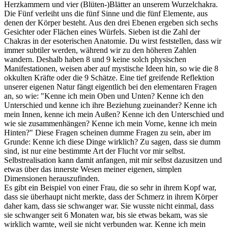
Herzkammern und vier (Blüten-)Blätter an unserem Wurzelchakra.
Die Fünf verleiht uns die fünf Sinne und die fünf Elemente, aus
denen der Körper besteht. Aus den drei Ebenen ergeben sich sechs
Gesichter oder Flächen eines Würfels. Sieben ist die Zahl der
Chakras in der esoterischen Anatomie. Du wirst feststellen, dass wir
immer subtiler werden, während wir zu den höheren Zahlen
wandern. Deshalb haben 8 und 9 keine solch physischen
Manifestationen, weisen aber auf mystische Ideen hin, so wie die 8
okkulten Kräfte oder die 9 Schätze. Eine tief greifende Reflektion
unserer eigenen Natur fängt eigentlich bei den elementaren Fragen
an, so wie: "Kenne ich mein Oben und Unten? Kenne ich den
Unterschied und kenne ich ihre Beziehung zueinander? Kenne ich
mein Innen, kenne ich mein Außen? Kenne ich den Unterschied und
wie sie zusammenhängen? Kenne ich mein Vorne, kenne ich mein
Hinten?" Diese Fragen scheinen dumme Fragen zu sein, aber im
Grunde: Kenne ich diese Dinge wirklich? Zu sagen, dass sie dumm
sind, ist nur eine bestimmte Art der Flucht vor mir selbst.
Selbstrealisation kann damit anfangen, mit mir selbst dazusitzen und
etwas über das innerste Wesen meiner eigenen, simplen
Dimensionen herauszufinden.
Es gibt ein Beispiel von einer Frau, die so sehr in ihrem Kopf war,
dass sie überhaupt nicht merkte, dass der Schmerz in ihrem Körper
daher kam, dass sie schwanger war. Sie wusste nicht einmal, dass
sie schwanger seit 6 Monaten war, bis sie etwas bekam, was sie
wirklich warnte, weil sie nicht verbunden war. Kenne ich mein