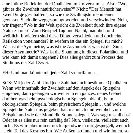
eine intime Reflektion der Dualitäten im Universum ist. Also: "Wo
gibt es die Zweiheit natürlicherweise?" Nicht: "Der Mensch hat
zwei Dinge geschaffen", so wie die Zwillingstürme in einer
gewissen Stadt die weggesprengt werden und verschwinden. Nein,
wir fragen: "Wo in der Welt spricht die Zweiheit durch ihre eigene
Natur zu uns?" Zum Beispiel Tag und Nacht, männlich und
weiblich. Inwiefern sind diese Dinge verschieden und doch eine
Reflektion voneinander? In wiefern ist das ein Spiegel für mich?
Was ist die Symmetrie, was ist die Asymmetrie, was ist der Sinn
dieser Asymmetrie? Was ist die Spannung in diesen Polaritäten und
wie kann ich damit umgehen? Dies alles gehört zum Prozess des
Studiums der Zahl Zwei.
FH: Und man könnte mit jeder Zahl so fortfahren…
SCS: Mit jeder Zahl. Und jede Zahl hat auch bestimmte Qualitäten.
Wenn wir innerhalb der Zweiheit auf den Aspekt des Spiegelns
eingehen, dann gelangen wir weiter in ein ganzes, neues Gebiet
darüber, was beim psychologischem Spiegeln abläuft, beim
ökologischem Spiegeln, beim physischem Spiegeln… und welche
Spiegel die Natur uns gegeben hat: männlich und weiblich zum
Beispiel und wie der Mond die Sonne spiegelt. Was sagt uns all das?
Oder ist es alles nur rein zufällig da? Nun, vielleicht, vielleicht auch
nicht. Es wird aber immer noch irgendwie in mir gespiegelt, weil ich
ja ein Teil des Kosmos bin. Wie Außen, so Innen und wie Innen, so