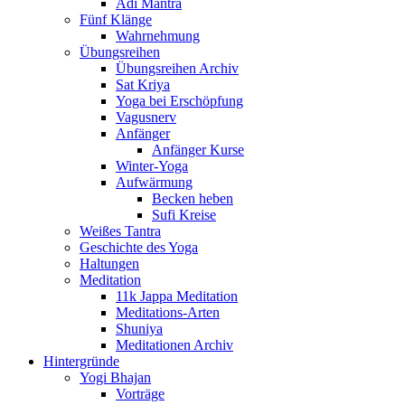
Adi Mantra
Fünf Klänge
Wahrnehmung
Übungsreihen
Übungsreihen Archiv
Sat Kriya
Yoga bei Erschöpfung
Vagusnerv
Anfänger
Anfänger Kurse
Winter-Yoga
Aufwärmung
Becken heben
Sufi Kreise
Weißes Tantra
Geschichte des Yoga
Haltungen
Meditation
11k Jappa Meditation
Meditations-Arten
Shuniya
Meditationen Archiv
Hintergründe
Yogi Bhajan
Vorträge