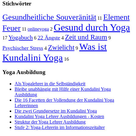
Stichwörter
Gesundheitliche Souveränität
Element
11
Gesund durch Yoga
Feuer
11
onlineyoga
2
Zeit und Raum
Yogabuch
22 Ängste
17
6
4
9
Was ist
Zwielicht
Psychischer Stress
4
9
Kundalini Yoga
16
Yoga Ausbildung
Als Yogalehrer in die Selbständigkeit
Bleibe unabhängig mit Hilfe einer Kundalini Yoga
Ausbildung
Die 16 Facetten der Vollendung der Kundalini Yoga
Lehrerinnen
Die zwei Grundgesetze im Kundalini Yoga
Kundalini Yoga Lehrer Ausbildungen - Kosten
Struktur der Yoga Lehrer Ausbildung
Stufe 2: Yoga-Lehrerin im Informationszeitalter