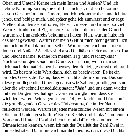
Oben und Unten? Kenne ich mein Innen und Außen? Und ich
nehme Nahrung zu mir, die Gift für mich ist, und ich bekomme
davon Geschwüre und Tumore, und ich bekomme dies, und ich tue
jenes, und belüge mich, und später gehe ich zum Arzt und er sagt:
Vielleicht sollten sie aufhören, Fleisch zu essen und immer so viel
Wein zu trinken und Zigaretten zu rauchen, denn das der Grund
warum sie Lungenkrebs bekommen haben. Nun, warum habe ich
das nicht gewusst? Warum hat mein Gefühl mich nicht geführt? Ich
bin nicht in Kontakt mit mir selbst. Warum kenne ich nicht mein
Innen und Außen? All dies sind also Dualitäten. Oder wenn ich Tag
und Nacht nähme: Kenne ich meinen Tag- und Nachtzyklus?
Nachforschungen zeigen im Grunde, dass man, wenn man sich
nicht nach den natürlichen Lebenszyklen richtet, gestresst und krank
wird. Es besteht kein Wert darin, sich zu beschweren. Es ist ein
brutales Gesetz der Natur, dass wir nicht ändern können. Das sind
diese grundlegenden Dinge, genauso wie Zahlen grundlegend sind,
über die wir schnell ungeduldig sagen: "Jaja" und uns dann wieder
mit den Dingen beschäftigen, von den wir glauben, dass sie
wichtiger wären. Wir sagen selten: "Oh, wirklich!" und hören auf
die grundlegenden Gesetze des Universums, die in der Natur
reflektiert werden. Warum ist jedes menschliche Wesen mit einem
Oben und Unten geschaffen? Einem Rechts und Links? Und einem
Vorne und Hinten? Es gibt einen Grund dafür. Ich kann meine
Dimensionen kennen, wenn ich mit der Qualität der Zahl Zwei in
mir selbst sitze. Dann finde ich nämlich heraus, dass diese Dualität