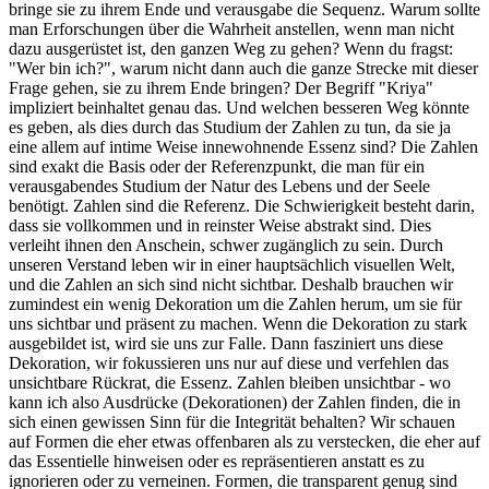
bringe sie zu ihrem Ende und verausgabe die Sequenz. Warum sollte
man Erforschungen über die Wahrheit anstellen, wenn man nicht
dazu ausgerüstet ist, den ganzen Weg zu gehen? Wenn du fragst:
"Wer bin ich?", warum nicht dann auch die ganze Strecke mit dieser
Frage gehen, sie zu ihrem Ende bringen? Der Begriff "Kriya"
impliziert beinhaltet genau das. Und welchen besseren Weg könnte
es geben, als dies durch das Studium der Zahlen zu tun, da sie ja
eine allem auf intime Weise innewohnende Essenz sind? Die Zahlen
sind exakt die Basis oder der Referenzpunkt, die man für ein
verausgabendes Studium der Natur des Lebens und der Seele
benötigt. Zahlen sind die Referenz. Die Schwierigkeit besteht darin,
dass sie vollkommen und in reinster Weise abstrakt sind. Dies
verleiht ihnen den Anschein, schwer zugänglich zu sein. Durch
unseren Verstand leben wir in einer hauptsächlich visuellen Welt,
und die Zahlen an sich sind nicht sichtbar. Deshalb brauchen wir
zumindest ein wenig Dekoration um die Zahlen herum, um sie für
uns sichtbar und präsent zu machen. Wenn die Dekoration zu stark
ausgebildet ist, wird sie uns zur Falle. Dann fasziniert uns diese
Dekoration, wir fokussieren uns nur auf diese und verfehlen das
unsichtbare Rückrat, die Essenz. Zahlen bleiben unsichtbar - wo
kann ich also Ausdrücke (Dekorationen) der Zahlen finden, die in
sich einen gewissen Sinn für die Integrität behalten? Wir schauen
auf Formen die eher etwas offenbaren als zu verstecken, die eher auf
das Essentielle hinweisen oder es repräsentieren anstatt es zu
ignorieren oder zu verneinen. Formen, die transparent genug sind