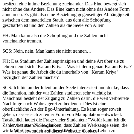
besitzen eine intime Beziehung zueinander. Das Eine bewegt sich
nicht ohne das Andere. Das Eine kann nicht ohne das Andere Form
annehmen. Es gibt also eine Beziehung gegenseitiger Abhängigkeit
zwischen dem materiellen Staub, aus dem alle Schöpfung
geschaffen ist und den Zahlen als die Seele von Allem.
FH: Man kann also die Schöpfung und die Zahlen nicht
voneinander trennen.
SCS: Nein, nein. Man kann sie nicht trennen…
FH: Das Studium der Zahlenprinzipien und deine Art über sie zu
lehren nennt sich "Karam Kriya". Was ist denn genau Karam Kriya?
Was ist genau die Arbeit die du innerhalb von "Karam Kriya"
bezüglich der Zahlen machst?
SCS: Ich bin an der Intention der Seele interessiert und denke, dass
die Intention, mit der wir Zahlen studieren sehr wichtig ist.
Manchmal besteht der Zugang zu Zahlen darin, die weit verbreitete
Nachfrage nach Wahrsagerei zu bedienen. Dies ist eine
oberflächliche Art der Ego-Unterhaltung. Es kann sogar soweit
gehen, dass es sich zu einer Form von Manipulation entwickelt.
Tatsächlich lautet die Frage vieler Studenten: "Wofür kann ich die
Zahlen benutzen?" Sie glauben, dass Zahlen Werkzeuge seien, die
Wir benutzen Cookies
wir kontrollieren und benutzen könnten, um unser Leben zu
Wir verwenden auf dieser Webseite Cookies.