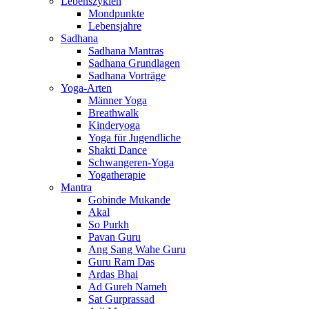
Lebenszyklen
Mondpunkte
Lebensjahre
Sadhana
Sadhana Mantras
Sadhana Grundlagen
Sadhana Vorträge
Yoga-Arten
Männer Yoga
Breathwalk
Kinderyoga
Yoga für Jugendliche
Shakti Dance
Schwangeren-Yoga
Yogatherapie
Mantra
Gobinde Mukande
Akal
So Purkh
Pavan Guru
Ang Sang Wahe Guru
Guru Ram Das
Ardas Bhai
Ad Gureh Nameh
Sat Gurprassad