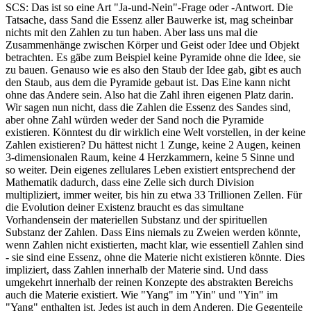
SCS: Das ist so eine Art "Ja-und-Nein"-Frage oder -Antwort. Die
Tatsache, dass Sand die Essenz aller Bauwerke ist, mag scheinbar
nichts mit den Zahlen zu tun haben. Aber lass uns mal die
Zusammenhänge zwischen Körper und Geist oder Idee und Objekt
betrachten. Es gäbe zum Beispiel keine Pyramide ohne die Idee, sie
zu bauen. Genauso wie es also den Staub der Idee gab, gibt es auch
den Staub, aus dem die Pyramide gebaut ist. Das Eine kann nicht
ohne das Andere sein. Also hat die Zahl ihren eigenen Platz darin.
Wir sagen nun nicht, dass die Zahlen die Essenz des Sandes sind,
aber ohne Zahl würden weder der Sand noch die Pyramide
existieren. Könntest du dir wirklich eine Welt vorstellen, in der keine
Zahlen existieren? Du hättest nicht 1 Zunge, keine 2 Augen, keinen
3-dimensionalen Raum, keine 4 Herzkammern, keine 5 Sinne und
so weiter. Dein eigenes zellulares Leben existiert entsprechend der
Mathematik dadurch, dass eine Zelle sich durch Division
multipliziert, immer weiter, bis hin zu etwa 33 Trillionen Zellen. Für
die Evolution deiner Existenz braucht es das simultane
Vorhandensein der materiellen Substanz und der spirituellen
Substanz der Zahlen. Dass Eins niemals zu Zweien werden könnte,
wenn Zahlen nicht existierten, macht klar, wie essentiell Zahlen sind
- sie sind eine Essenz, ohne die Materie nicht existieren könnte. Dies
impliziert, dass Zahlen innerhalb der Materie sind. Und dass
umgekehrt innerhalb der reinen Konzepte des abstrakten Bereichs
auch die Materie existiert. Wie "Yang" im "Yin" und "Yin" im
"Yang" enthalten ist. Jedes ist auch in dem Anderen. Die Gegenteile