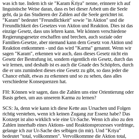
was ich tue. Indem ich sie "Karam Kriya" nenne, erinnere ich auf
linguistische Weise daran, dass es bei dieser Arbeit um die Seele
geht, da ja das Studieren der Zahlen auf die Seele gerichtet ist.
"Karam" bedeutet "Freundlichkeit" sowie "in Aktion" und die
Freundlichkeit des Gesetzes von Aktion und Reaktion. Dies ist das
einzige Gesetz, dass uns lehren kann. Wir können verschiedene
Regierungsgesetze erschaffen und brechen, auch soziale oder
Familien-Gesetze, aber niemand kann dem Gesetz von Aktion und
Reaktion entkommen - und das wird "Karma" genannt. Wenn wir
sagen "Karam", erkennen wir auch, dass dieses Gesetz nicht ein
Gesetz der Bestrafung ist, sondern eigentlich ein Gesetz, durch das
wir lernen, und deshalb ist es auch die Gnade des Schöpfers, durch
die er uns zumindest dieses eine Gesetz zu gibt, so dass jeder die
Chance erhält, etwas zu erkennen und so zu sehen, dass alles
verschiedene Konsequenzen hat.
FH: Können wir sagen, dass die Zahlen uns eine Orientierung oder
Basis geben, um aus unserem Karma zu lernen?
SCS: Ja, denn wie kann ich diese Kette aus Ursachen und Folgen
richtig verstehen, wenn ich keinen Zugang zur Essenz habe? Das
Konzept ist also wirklich wie eine Ur-Sache. Wenn ich also zu den
Zahlen innerhalb eines Aktions- und Reaktionsprozesses vordringe,
gelange ich zur Ur-Sache des selbigen (in mir). Und "Kriya"
bedeutet "total, vollkommen". Vervollkommne die Aktion total,