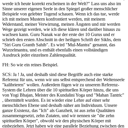
werde ich heute korrekt erscheinen in der Welt?" Lass uns also im
Sinne unserer eigenen Seele in den Spiegel großer menschlicher
Beispiele von gelebter Tugend schauen. Wenn ich das tue, werde
ich mit meinen Mustern konfrontiert werden, mit meinem
Widerstand, meiner Verwirrung, meinen Ängsten und mir werden
Wege gezeigt werden, wie ich diese klären und darüber hinaus zu
wachsen kann. Guru Nanak war der erste der 10 Gurus und er
schrieb den ersten Abschnitt in der heiligen Schrift der Sikhs, dem
"Siri Guru Granth Sahib". Es wird "Mul-Mantra" genannt, das
Wurzelmantra, und es enthält ebenfalls einen vollständigen
Ausdruck jeder einzelnen Zahlenqualität.
FH: So wie ein reines Beispiel.
SCS: Ja ! Ja, und deshalb sind diese Begriffe auch eine starke
Referenz für uns, wenn wir uns selbst entsprechend der Weltenseele
"kalibrieren" wollen. Außerdem fügen wir zu unserem Referenz-
System die Lehren über die 10 spirituellen Körper hinzu, die uns
von Yogi Bhajan, Meister des Kundalini Yoga und "Mahan Tantric"
, übermittelt wurden. Es ist wieder eine Lehre auf einer sehr
menschlichen Ebene und deshalb näher am Individuum. Unsere
ganze Existenz, das "Ich" als Ganzheit, ist aus zehn Qualitäten
zusammengesetzt, zehn Zutaten, und wir nennen sie "die zehn
spirituellen Körper", obwohl wir den physischen Körper mit
einbeziehen. Jetzt haben wir eine parallele Beziehung zwischen den