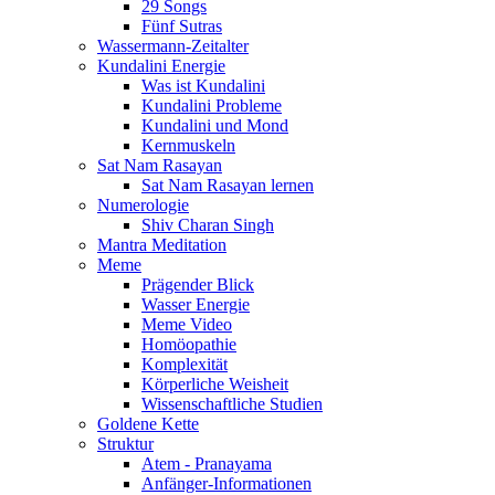
29 Songs
Fünf Sutras
Wassermann-Zeitalter
Kundalini Energie
Was ist Kundalini
Kundalini Probleme
Kundalini und Mond
Kernmuskeln
Sat Nam Rasayan
Sat Nam Rasayan lernen
Numerologie
Shiv Charan Singh
Mantra Meditation
Meme
Prägender Blick
Wasser Energie
Meme Video
Homöopathie
Komplexität
Körperliche Weisheit
Wissenschaftliche Studien
Goldene Kette
Struktur
Atem - Pranayama
Anfänger-Informationen