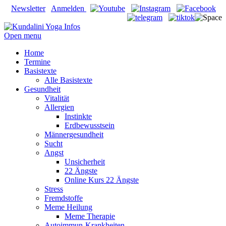
Newsletter
Anmelden
Open menu
Home
Termine
Basistexte
Alle Basistexte
Gesundheit
Vitalität
Allergien
Instinkte
Erdbewusstsein
Männergesundheit
Sucht
Angst
Unsicherheit
22 Ängste
Online Kurs 22 Ängste
Stress
Fremdstoffe
Meme Heilung
Meme Therapie
Autoimmun-Krankheiten