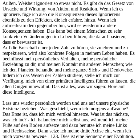
Außen. Weisheit ignoriert so etwas nicht. Es gibt da das Gesetz von
Ursache und Wirkung, von Aktion und Reaktion. Wenn ich es
ignoriere, füge ich also die Konsequenzen dieses Ignorierens
ebenfalls zu den Effekten, die ich erfahre, hinzu. Wenn ich
aufmerksam dem gegenüber bin, wird es wiederum andere
Konsequenzen haben. Das kann bei einem Menschen zu sehr
konkreten Veränderungen im Leben führen, die darauf basieren,
dass er bewusster ist.
Auf die Botschaft einer jeden Zahl zu hören, sie zu ehren und zu
respektieren, wird also konkrete Folgen in meinem Leben haben. Es
beeinflusst mein persönliches Verhalten, meine persönliche
Beziehung zu dir, und meinen Kontakt mit anderen Menschen; wie
ich den Planeten behandle und meine ganze Sicht- und Denkweise.
Indem ich das Wesen der Zahlen studiere, stelle ich mich zur
Verfügung, mich von einer primären Intelligenz führen zu lassen, die
allen Dingen innewohnt. Das ist alles, was wir sagen: Höre auf
diese Intelligenz.
Lass uns wieder persönlich werden und uns auf unsere physische
Existenz beziehen. Was geschieht, wenn ich morgens aufwache?
Das Erste ist, dass ich mich vertikal hinsetze. Was ist das nächste,
was ich tue? - Ich balanciere mich selbst aus, während ich meine
Füße auf den Boden aufsetze und dazu benutze ich meine Links-
und Rechtsachse. Dann setze ich meine dritte Achse ein, wenn ich
mich vorwärts bewege - 123. Dies ist eine Sequenz einer Evolution,