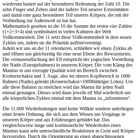
wiederum basiert auf der besonderen Bedeutung der Zahl 10. Die
zehn Finger und Zehen sind der äußere Teil unserer Extremitäten
und damit eine ganz besonderer Teil unseres Körpers, der mit der
Verbindung zur Außenwelt zu tun hat.
Mathematisch gesehen ist die 10 die Summe der ersten vier Zahlen
(1+2+3+4) und symbolisiert in vielen Kulturen der Welt
Vollkommenheit. Die 11 setzt diese Vollkommenheit in dem neuen
Zyklus um, indem sie die Polarität auflöst/vereinigt.
Indem wir uns an der 11 orientieren, schließen wir einen Zyklus ab
und öffnen uns gleichzeitig für eine neue Ebene des Bewusstseins.
Die vertausendfachung der Elf entspricht der yogischen Vorstellung
der Nadis (Energiebahnen) in unserem Körper. Die vom Klang des
Mantras in uns erzeugte Qualität wird im Bereich zwischen
Krohnenchakra und 3. Auge, also im oberen Kopfbereich in 1000
Bahnen (Nadis) gelenkt (Kronenchakra=1000blättriger Lotus). Um
alle diese Bahnen zu erreichen wird das Mantra für jeden Nadi
einmal gesungen. Dieses wird dann jeweils elf Mal wiederholt um
alle körperlichen Zyklen einmal mit dem Mantra zu „informieren“.
Die 11.000 Wiederholungen sind keine Willkür sondern unterliegen
einer festen Ordnung, die sich aus dem Wissen um Vorgänge in
unserem Körper und aus Erfahrungen gebildet hat. Das
vergleichsweise lange und kontinuierliche Wiederholen eines
Mantras kann sehr unterschiedliche Reaktionen in Geist und Körper
hervorrufen. Durch die Orientierung an einen abgeschlossenen