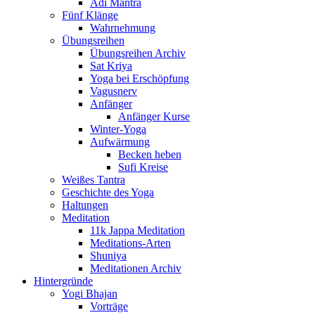
Adi Mantra
Fünf Klänge
Wahrnehmung
Übungsreihen
Übungsreihen Archiv
Sat Kriya
Yoga bei Erschöpfung
Vagusnerv
Anfänger
Anfänger Kurse
Winter-Yoga
Aufwärmung
Becken heben
Sufi Kreise
Weißes Tantra
Geschichte des Yoga
Haltungen
Meditation
11k Jappa Meditation
Meditations-Arten
Shuniya
Meditationen Archiv
Hintergründe
Yogi Bhajan
Vorträge