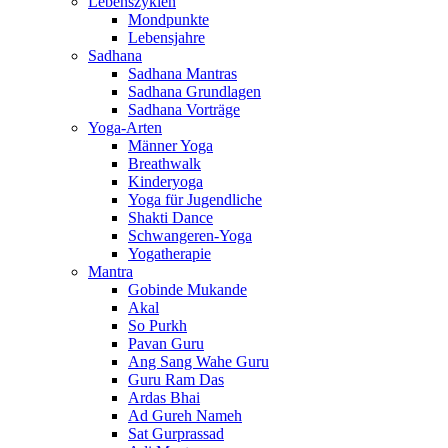
Lebenszyklen
Mondpunkte
Lebensjahre
Sadhana
Sadhana Mantras
Sadhana Grundlagen
Sadhana Vorträge
Yoga-Arten
Männer Yoga
Breathwalk
Kinderyoga
Yoga für Jugendliche
Shakti Dance
Schwangeren-Yoga
Yogatherapie
Mantra
Gobinde Mukande
Akal
So Purkh
Pavan Guru
Ang Sang Wahe Guru
Guru Ram Das
Ardas Bhai
Ad Gureh Nameh
Sat Gurprassad