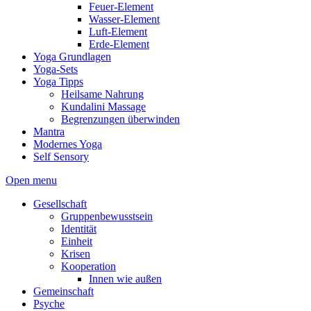
Feuer-Element
Wasser-Element
Luft-Element
Erde-Element
Yoga Grundlagen
Yoga-Sets
Yoga Tipps
Heilsame Nahrung
Kundalini Massage
Begrenzungen überwinden
Mantra
Modernes Yoga
Self Sensory
Open menu
Gesellschaft
Gruppenbewusstsein
Identität
Einheit
Krisen
Kooperation
Innen wie außen
Gemeinschaft
Psyche