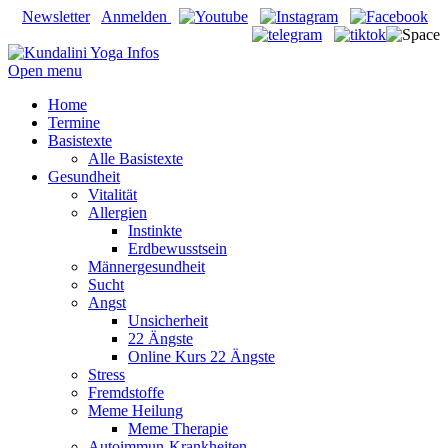
Newsletter
Anmelden
Open menu
Home
Termine
Basistexte
Alle Basistexte
Gesundheit
Vitalität
Allergien
Instinkte
Erdbewusstsein
Männergesundheit
Sucht
Angst
Unsicherheit
22 Ängste
Online Kurs 22 Ängste
Stress
Fremdstoffe
Meme Heilung
Meme Therapie
Autoimmun-Krankheiten