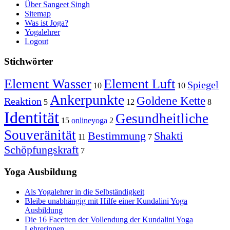
Über Sangeet Singh
Sitemap
Was ist Joga?
Yogalehrer
Logout
Stichwörter
Element Wasser
Element Luft
Spiegel
10
10
Ankerpunkte
Goldene Kette
Reaktion
5
12
8
Identität
Gesundheitliche
15
onlineyoga
2
Souveränität
Bestimmung
Shakti
11
7
Schöpfungskraft
7
Yoga Ausbildung
Als Yogalehrer in die Selbständigkeit
Bleibe unabhängig mit Hilfe einer Kundalini Yoga
Ausbildung
Die 16 Facetten der Vollendung der Kundalini Yoga
Lehrerinnen