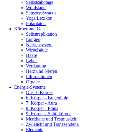
Selbstsabotage
Wohlstand
Sensory System
Yoga Lexikon
Polaritäten
Körper und Geist
Selbstreplikation
Lungen
Nervensystem
Wirbelsäule
Haare
Leber
Verdauung
Herz und Nieren
Informationen
Organe
Energie-Systeme
Die 10 Körper
6. Körper - Bogenlinie
7. Körper - Aura
8. Körper - Prana
9. Körper - Subtilkörper
Meridiane und Testmuskeln
Zwielicht und Transzendenz
Elemente