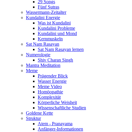
29 Songs
Fünf Sutras
Wassermann-Zeitalter
Kundalini Energie
Was ist Kundalini
Kundalini Probleme
Kundalini und Mond
Kernmuskeln
Sat Nam Rasayan
Sat Nam Rasayan lernen
Numerologie
Shiv Charan Singh
Mantra Meditation
Meme
Prägender Blick
Wasser Energie
Meme Video
Homöopathie
Komplexität
Körperliche Weisheit
Wissenschaftliche Studien
Goldene Kette
Struktur
Atem - Pranayama
Anfänger-Informationen