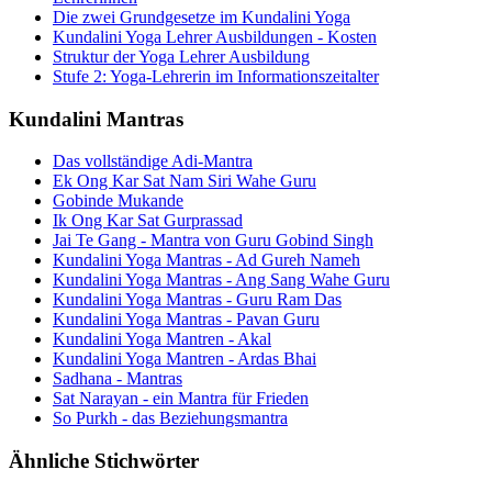
Die zwei Grundgesetze im Kundalini Yoga
Kundalini Yoga Lehrer Ausbildungen - Kosten
Struktur der Yoga Lehrer Ausbildung
Stufe 2: Yoga-Lehrerin im Informationszeitalter
Kundalini Mantras
Das vollständige Adi-Mantra
Ek Ong Kar Sat Nam Siri Wahe Guru
Gobinde Mukande
Ik Ong Kar Sat Gurprassad
Jai Te Gang - Mantra von Guru Gobind Singh
Kundalini Yoga Mantras - Ad Gureh Nameh
Kundalini Yoga Mantras - Ang Sang Wahe Guru
Kundalini Yoga Mantras - Guru Ram Das
Kundalini Yoga Mantras - Pavan Guru
Kundalini Yoga Mantren - Akal
Kundalini Yoga Mantren - Ardas Bhai
Sadhana - Mantras
Sat Narayan - ein Mantra für Frieden
So Purkh - das Beziehungsmantra
Ähnliche Stichwörter