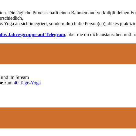
en. Die tägliche Praxis schafft einen Rahmen und verknüpft deinen Fok
erschiedlich.
s Yoga an sich integriert, sondern durch die Person(en), die es prakti
nfos Jahresgruppe auf Telegram
, über die du dich austauschen und n
und im Stream
pe
zum
40 Tage-Yoga