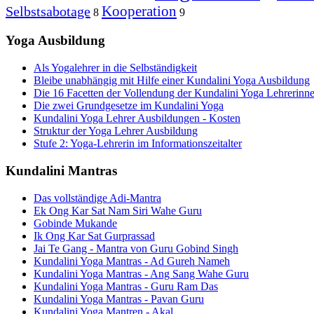
Kooperation
Selbstsabotage
8
9
Yoga Ausbildung
Als Yogalehrer in die Selbständigkeit
Bleibe unabhängig mit Hilfe einer Kundalini Yoga Ausbildung
Die 16 Facetten der Vollendung der Kundalini Yoga Lehrerinn
Die zwei Grundgesetze im Kundalini Yoga
Kundalini Yoga Lehrer Ausbildungen - Kosten
Struktur der Yoga Lehrer Ausbildung
Stufe 2: Yoga-Lehrerin im Informationszeitalter
Kundalini Mantras
Das vollständige Adi-Mantra
Ek Ong Kar Sat Nam Siri Wahe Guru
Gobinde Mukande
Ik Ong Kar Sat Gurprassad
Jai Te Gang - Mantra von Guru Gobind Singh
Kundalini Yoga Mantras - Ad Gureh Nameh
Kundalini Yoga Mantras - Ang Sang Wahe Guru
Kundalini Yoga Mantras - Guru Ram Das
Kundalini Yoga Mantras - Pavan Guru
Kundalini Yoga Mantren - Akal