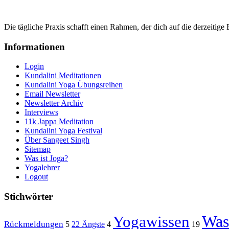
Die tägliche Praxis schafft einen Rahmen, der dich auf die derzeitig
Informationen
Login
Kundalini Meditationen
Kundalini Yoga Übungsreihen
Email Newsletter
Newsletter Archiv
Interviews
11k Jappa Meditation
Kundalini Yoga Festival
Über Sangeet Singh
Sitemap
Was ist Joga?
Yogalehrer
Logout
Stichwörter
Was
Yogawissen
Rückmeldungen
5
22 Ängste
4
19