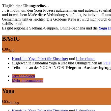
Täglich eine Übungsreihe…
… ist nötig, um den Yoga-Prozess aufzunehmen und aufrecht zu erhalt
und in welchem Maße diese Verbindung stattfindet, ist individuell unt
Gemeinsam geht es leichter. Die Goldene Kette ist wird nicht durch da
stabilisierend.
Es gibt regionale Sadhana-Gruppen, Online-Sadhana und die
Yoga I
BASIC
€38
/Jahr
Kundalini Yoga Paket für Einsteiger
und
LehrerInnen
ausgewählte Kundalini Yoga Kurse und Übungsreihen als
PDF
Teilnahme an der YOGA INFOS
Telegram - Austauschgrup
Jetzt anmelden
Mehr Informationen
Yoga
€65
/40 Tage
Kundalini Yoga Paket für Einsteiger
und
LehrerInnen