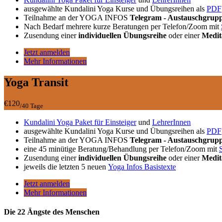
ausgewählte Kundalini Yoga Kurse und Übungsreihen als
PDF
Teilnahme an der YOGA INFOS
Telegram - Austauschgrup
Nach Bedarf mehrere kurze Beratungen per Telefon/Zoom mit
Zusendung einer
individuellen Übungsreihe
oder einer
Medit
Jetzt anmelden
Mehr Informationen
Yoga Transit
€120
/40 Tage
Kundalini Yoga Paket für Einsteiger
und
LehrerInnen
ausgewählte Kundalini Yoga Kurse und Übungsreihen als
PDF
Teilnahme an der YOGA INFOS
Telegram - Austauschgrup
eine 45 minütige Beratung/Behandlung per Telefon/Zoom mit
Zusendung einer
individuellen Übungsreihe
oder einer
Medit
jeweils die letzten 5 neuen
Yoga Infos Basistexte
Jetzt anmelden
Mehr Informationen
Die 22 Ängste des Menschen