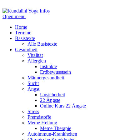
Open menu
Home
Termine
Basistexte
Alle Basistexte
Gesundheit
Vitalität
Allergien
Instinkte
Erdbewusstsein
Männergesundheit
Sucht
Angst
Unsicherheit
22 Ängste
Online Kurs 22 Ängste
Stress
Fremdstoffe
Meme Heilung
Meme Therapie
Autoimmun-Krankheiten
Chronische Krankheiten