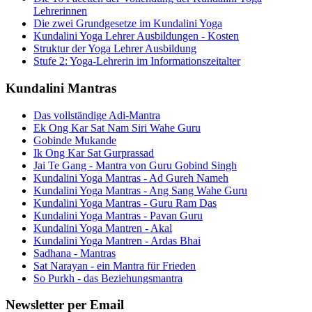
Lehrerinnen
Die zwei Grundgesetze im Kundalini Yoga
Kundalini Yoga Lehrer Ausbildungen - Kosten
Struktur der Yoga Lehrer Ausbildung
Stufe 2: Yoga-Lehrerin im Informationszeitalter
Kundalini Mantras
Das vollständige Adi-Mantra
Ek Ong Kar Sat Nam Siri Wahe Guru
Gobinde Mukande
Ik Ong Kar Sat Gurprassad
Jai Te Gang - Mantra von Guru Gobind Singh
Kundalini Yoga Mantras - Ad Gureh Nameh
Kundalini Yoga Mantras - Ang Sang Wahe Guru
Kundalini Yoga Mantras - Guru Ram Das
Kundalini Yoga Mantras - Pavan Guru
Kundalini Yoga Mantren - Akal
Kundalini Yoga Mantren - Ardas Bhai
Sadhana - Mantras
Sat Narayan - ein Mantra für Frieden
So Purkh - das Beziehungsmantra
Newsletter per Email