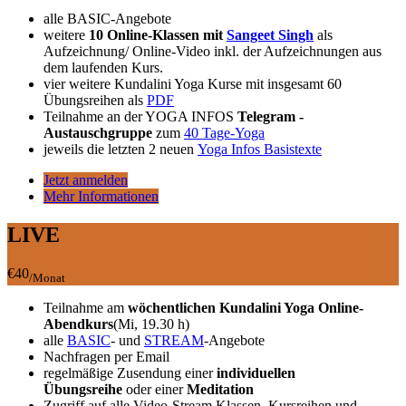
alle BASIC-Angebote
weitere
10 Online-Klassen mit
Sangeet Singh
als
Aufzeichnung/ Online-Video inkl. der Aufzeichnungen aus
dem laufenden Kurs.
vier weitere Kundalini Yoga Kurse mit insgesamt 60
Übungsreihen als
PDF
Teilnahme an der YOGA INFOS
Telegram -
Austauschgruppe
zum
40 Tage-Yoga
jeweils die letzten 2 neuen
Yoga Infos Basistexte
Jetzt anmelden
Mehr Informationen
LIVE
€40
/Monat
Teilnahme am
wöchentlichen Kundalini Yoga Online-
Abendkurs
(Mi, 19.30 h)
alle
BASIC
- und
STREAM
-Angebote
Nachfragen per Email
regelmäßige Zusendung einer
individuellen
Übungsreihe
oder einer
Meditation
Zugriff auf alle Video-Stream Klassen, Kursreihen und