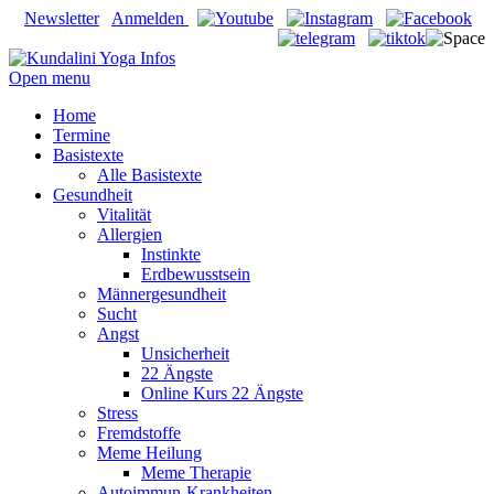
Newsletter
Anmelden
Open menu
Home
Termine
Basistexte
Alle Basistexte
Gesundheit
Vitalität
Allergien
Instinkte
Erdbewusstsein
Männergesundheit
Sucht
Angst
Unsicherheit
22 Ängste
Online Kurs 22 Ängste
Stress
Fremdstoffe
Meme Heilung
Meme Therapie
Autoimmun-Krankheiten