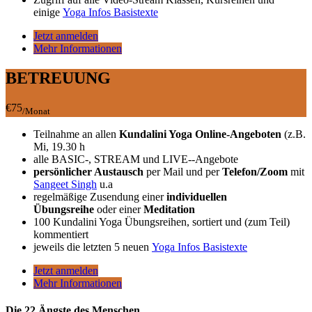
einige
Yoga Infos Basistexte
Jetzt anmelden
Mehr Informationen
BETREUUNG
€75
/Monat
Teilnahme an allen
Kundalini Yoga Online-Angeboten
(z.B.
Mi, 19.30 h
alle BASIC-, STREAM und LIVE--Angebote
persönlicher Austausch
per Mail und per
Telefon/Zoom
mit
Sangeet Singh
u.a
regelmäßige Zusendung einer
individuellen
Übungsreihe
oder einer
Meditation
100 Kundalini Yoga Übungsreihen, sortiert und (zum Teil)
kommentiert
jeweils die letzten 5 neuen
Yoga Infos Basistexte
Jetzt anmelden
Mehr Informationen
Die 22 Ängste des Menschen