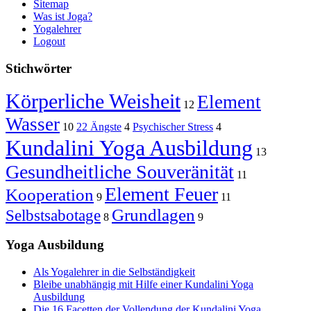
Sitemap
Was ist Joga?
Yogalehrer
Logout
Stichwörter
Körperliche Weisheit
Element
12
Wasser
10
22 Ängste
4
Psychischer Stress
4
Kundalini Yoga Ausbildung
13
Gesundheitliche Souveränität
11
Element Feuer
Kooperation
9
11
Grundlagen
Selbstsabotage
8
9
Yoga Ausbildung
Als Yogalehrer in die Selbständigkeit
Bleibe unabhängig mit Hilfe einer Kundalini Yoga
Ausbildung
Die 16 Facetten der Vollendung der Kundalini Yoga