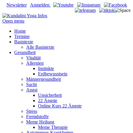
Newsletter
Anmelden
Open menu
Home
Termine
Basistexte
Alle Basistexte
Gesundheit
Vitalität
Allergien
Instinkte
Erdbewusstsein
Männergesundheit
Sucht
Angst
Unsicherheit
22 Ängste
Online Kurs 22 Ängste
Stress
Fremdstoffe
Meme Heilung
Meme Therapie
Autoimmun-Krankheiten