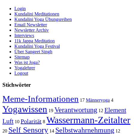
Login
Kundalini Meditationen
Kundalini Yoga Übungsreihen
Email Newsletter
Newsletter Archiv
Interviews
11k Jappa Meditation
Kundalini Yoga Festival
Über Sangeet Singh
Sitemap
Was ist Joga?
Yogalehrer
Logout
Stichwörter
Meme-Informationen
17
Männeryoga
4
Yogawissen
Verantwortung
Element
19
12
Wassermann-Zeitalter
Luft
Polarität
10
8
Self Sensory
Selbstwahrnehmung
20
14
12