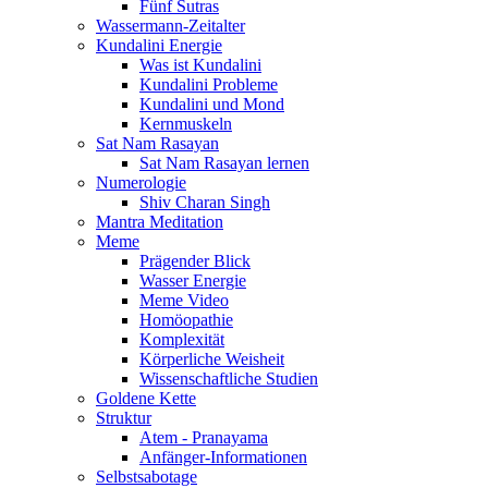
Fünf Sutras
Wassermann-Zeitalter
Kundalini Energie
Was ist Kundalini
Kundalini Probleme
Kundalini und Mond
Kernmuskeln
Sat Nam Rasayan
Sat Nam Rasayan lernen
Numerologie
Shiv Charan Singh
Mantra Meditation
Meme
Prägender Blick
Wasser Energie
Meme Video
Homöopathie
Komplexität
Körperliche Weisheit
Wissenschaftliche Studien
Goldene Kette
Struktur
Atem - Pranayama
Anfänger-Informationen
Selbstsabotage