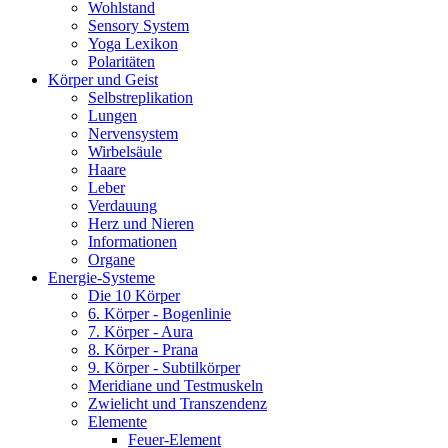
Wohlstand
Sensory System
Yoga Lexikon
Polaritäten
Körper und Geist
Selbstreplikation
Lungen
Nervensystem
Wirbelsäule
Haare
Leber
Verdauung
Herz und Nieren
Informationen
Organe
Energie-Systeme
Die 10 Körper
6. Körper - Bogenlinie
7. Körper - Aura
8. Körper - Prana
9. Körper - Subtilkörper
Meridiane und Testmuskeln
Zwielicht und Transzendenz
Elemente
Feuer-Element