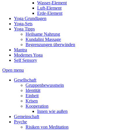
Wasser-Element
Luft-Element
Erde-Element
Yoga Grundlagen
Yoga-Sets
Yoga Tipps
Heilsame Nahrung
Kundalini Massage
Begrenzungen überwinden
Mantra
Modernes Yoga
Self Sensory
Open menu
Gesellschaft
Gruppenbewusstsein
Identität
Einheit
Krisen
Kooperation
Innen wie außen
Gemeinschaft
Psyche
Risiken von Meditation