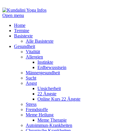
Open menu
Home
Termine
Basistexte
Alle Basistexte
Gesundheit
Vitalität
Allergien
Instinkte
Erdbewusstsein
Männergesundheit
Sucht
Angst
Unsicherheit
22 Ängste
Online Kurs 22 Ängste
Stress
Fremdstoffe
Meme Heilung
Meme Therapie
Autoimmun-Krankheiten
Chronische Krankheiten