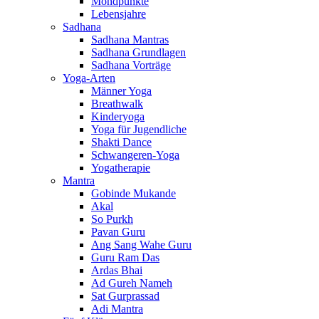
Mondpunkte
Lebensjahre
Sadhana
Sadhana Mantras
Sadhana Grundlagen
Sadhana Vorträge
Yoga-Arten
Männer Yoga
Breathwalk
Kinderyoga
Yoga für Jugendliche
Shakti Dance
Schwangeren-Yoga
Yogatherapie
Mantra
Gobinde Mukande
Akal
So Purkh
Pavan Guru
Ang Sang Wahe Guru
Guru Ram Das
Ardas Bhai
Ad Gureh Nameh
Sat Gurprassad
Adi Mantra