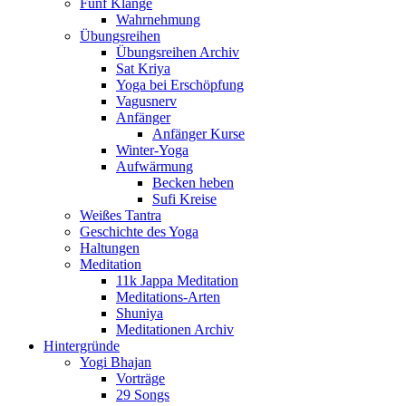
Fünf Klänge
Wahrnehmung
Übungsreihen
Übungsreihen Archiv
Sat Kriya
Yoga bei Erschöpfung
Vagusnerv
Anfänger
Anfänger Kurse
Winter-Yoga
Aufwärmung
Becken heben
Sufi Kreise
Weißes Tantra
Geschichte des Yoga
Haltungen
Meditation
11k Jappa Meditation
Meditations-Arten
Shuniya
Meditationen Archiv
Hintergründe
Yogi Bhajan
Vorträge
29 Songs