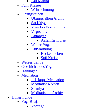
Adi Mantra
Fünf Klänge
Wahrnehmung
Übungsreihen
Übungsreihen Archiv
Sat Kriya
Yoga bei Erschöpfung
Vagusnerv
Anfänger
Anfänger Kurse
Winter-Yoga
Aufwärmung
Becken heben
Sufi Kreise
Weißes Tantra
Geschichte des Yoga
Haltungen
Meditation
11k Jappa Meditation
Meditations-Arten
Shuniya
Meditationen Archiv
Hintergründe
Yogi Bhajan
Vorträge