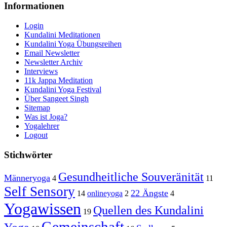
Informationen
Login
Kundalini Meditationen
Kundalini Yoga Übungsreihen
Email Newsletter
Newsletter Archiv
Interviews
11k Jappa Meditation
Kundalini Yoga Festival
Über Sangeet Singh
Sitemap
Was ist Joga?
Yogalehrer
Logout
Stichwörter
Gesundheitliche Souveränität
Männeryoga
4
11
Self Sensory
22 Ängste
14
onlineyoga
2
4
Yogawissen
Quellen des Kundalini
19
Gemeinschaft