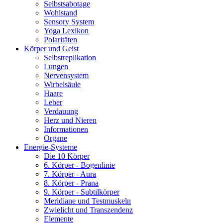
Selbstsabotage
Wohlstand
Sensory System
Yoga Lexikon
Polaritäten
Körper und Geist
Selbstreplikation
Lungen
Nervensystem
Wirbelsäule
Haare
Leber
Verdauung
Herz und Nieren
Informationen
Organe
Energie-Systeme
Die 10 Körper
6. Körper - Bogenlinie
7. Körper - Aura
8. Körper - Prana
9. Körper - Subtilkörper
Meridiane und Testmuskeln
Zwielicht und Transzendenz
Elemente