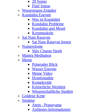
29 Songs
Fünf Sutras
Wassermann-Zeitalter
Kundalini Energie
Was ist Kundalini
Kundalini Probleme
Kundalini und Mond
Kernmuskeln
Sat Nam Rasayan
Sat Nam Rasayan lernen
Numerologie
Shiv Charan Singh
Mantra Meditation
Meme
Prägender Blick
Wasser Energie
Meme Video
Homöopathie
Komplexität
Körperliche Weisheit
Wissenschaftliche Studien
Goldene Kette
Struktur
Atem - Pranayama
Anfänger-Informationen