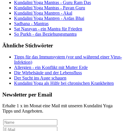
Kundalini Yoga Mantras - Guru Ram Das
Kundalini Yoga Mantras - Pavan Guru
Kundalini Yoga Mantren - Akal
Kundalini Yoga Mantren - Ardas Bhai
Sadhana - Mantras
Sat Narayan - ein Mantra für Frieden
So Purkh - das Beziehungsmantra
Ähnliche Stichwörter
Tipps für das Immunsystem (vor und während einer Virus-
Infektion)
Allergien - ein Konflikt mit Mutter Erde
Die Wirbelsäule und der Lebensfluss
Der Sucht ins Auge schauen
Kundalini Yoga als Hilfe bei chronischen Krankheiten
Newsletter per Email
Erhalte 1 x im Monat eine Mail mit unseren Kundalini Yoga
Tipps und Angeboten.