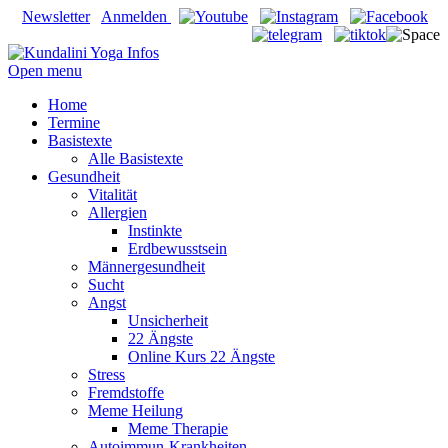
Newsletter
Anmelden
Open menu
Home
Termine
Basistexte
Alle Basistexte
Gesundheit
Vitalität
Allergien
Instinkte
Erdbewusstsein
Männergesundheit
Sucht
Angst
Unsicherheit
22 Ängste
Online Kurs 22 Ängste
Stress
Fremdstoffe
Meme Heilung
Meme Therapie
Autoimmun-Krankheiten