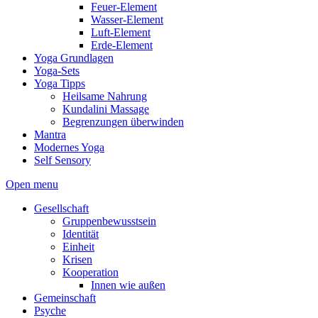
Feuer-Element
Wasser-Element
Luft-Element
Erde-Element
Yoga Grundlagen
Yoga-Sets
Yoga Tipps
Heilsame Nahrung
Kundalini Massage
Begrenzungen überwinden
Mantra
Modernes Yoga
Self Sensory
Open menu
Gesellschaft
Gruppenbewusstsein
Identität
Einheit
Krisen
Kooperation
Innen wie außen
Gemeinschaft
Psyche