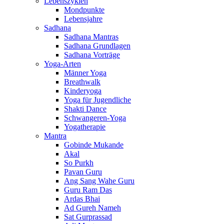
Lebenszyklen
Mondpunkte
Lebensjahre
Sadhana
Sadhana Mantras
Sadhana Grundlagen
Sadhana Vorträge
Yoga-Arten
Männer Yoga
Breathwalk
Kinderyoga
Yoga für Jugendliche
Shakti Dance
Schwangeren-Yoga
Yogatherapie
Mantra
Gobinde Mukande
Akal
So Purkh
Pavan Guru
Ang Sang Wahe Guru
Guru Ram Das
Ardas Bhai
Ad Gureh Nameh
Sat Gurprassad