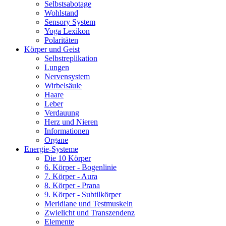
Selbstsabotage
Wohlstand
Sensory System
Yoga Lexikon
Polaritäten
Körper und Geist
Selbstreplikation
Lungen
Nervensystem
Wirbelsäule
Haare
Leber
Verdauung
Herz und Nieren
Informationen
Organe
Energie-Systeme
Die 10 Körper
6. Körper - Bogenlinie
7. Körper - Aura
8. Körper - Prana
9. Körper - Subtilkörper
Meridiane und Testmuskeln
Zwielicht und Transzendenz
Elemente