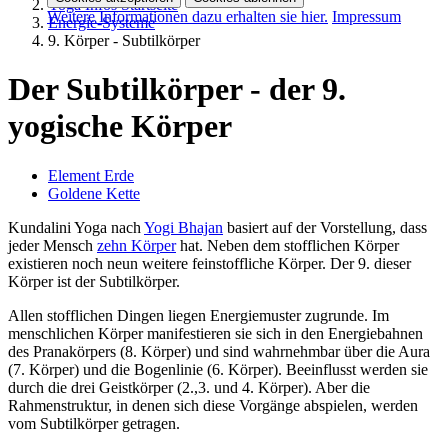
Yoga Infos Startseite
Weitere Informationen dazu erhalten sie hier.
Impressum
Energie-Systeme
9. Körper - Subtilkörper
Der Subtilkörper - der 9.
yogische Körper
Element Erde
Goldene Kette
Kundalini Yoga nach
Yogi Bhajan
basiert auf der Vorstellung, dass
jeder Mensch
zehn Körper
hat. Neben dem stofflichen Körper
existieren noch neun weitere feinstoffliche Körper. Der 9. dieser
Körper ist der Subtilkörper.
Allen stofflichen Dingen liegen Energiemuster zugrunde. Im
menschlichen Körper manifestieren sie sich in den Energiebahnen
des Pranakörpers (8. Körper) und sind wahrnehmbar über die Aura
(7. Körper) und die Bogenlinie (6. Körper). Beeinflusst werden sie
durch die drei Geistkörper (2.,3. und 4. Körper). Aber die
Rahmenstruktur, in denen sich diese Vorgänge abspielen, werden
vom Subtilkörper getragen.