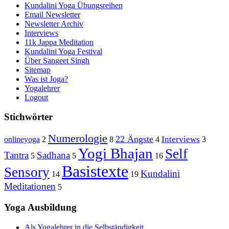
Kundalini Yoga Übungsreihen
Email Newsletter
Newsletter Archiv
Interviews
11k Jappa Meditation
Kundalini Yoga Festival
Über Sangeet Singh
Sitemap
Was ist Joga?
Yogalehrer
Logout
Stichwörter
Numerologie
22 Ängste
Interviews
onlineyoga
2
8
4
3
Yogi Bhajan
Self
Tantra
Sadhana
5
5
16
Basistexte
Sensory
Kundalini
14
19
Meditationen
5
Yoga Ausbildung
Als Yogalehrer in die Selbständigkeit