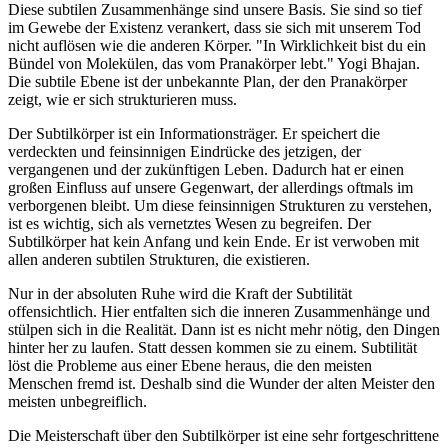
Diese subtilen Zusammenhänge sind unsere Basis. Sie sind so tief
im Gewebe der Existenz verankert, dass sie sich mit unserem Tod
nicht auflösen wie die anderen Körper. "In Wirklichkeit bist du ein
Bündel von Molekülen, das vom Pranakörper lebt." Yogi Bhajan.
Die subtile Ebene ist der unbekannte Plan, der den Pranakörper
zeigt, wie er sich strukturieren muss.
Der Subtilkörper ist ein Informationsträger. Er speichert die
verdeckten und feinsinnigen Eindrücke des jetzigen, der
vergangenen und der zukünftigen Leben. Dadurch hat er einen
großen Einfluss auf unsere Gegenwart, der allerdings oftmals im
verborgenen bleibt. Um diese feinsinnigen Strukturen zu verstehen,
ist es wichtig, sich als vernetztes Wesen zu begreifen. Der
Subtilkörper hat kein Anfang und kein Ende. Er ist verwoben mit
allen anderen subtilen Strukturen, die existieren.
Nur in der absoluten Ruhe wird die Kraft der Subtilität
offensichtlich. Hier entfalten sich die inneren Zusammenhänge und
stülpen sich in die Realität. Dann ist es nicht mehr nötig, den Dingen
hinter her zu laufen. Statt dessen kommen sie zu einem. Subtilität
löst die Probleme aus einer Ebene heraus, die den meisten
Menschen fremd ist. Deshalb sind die Wunder der alten Meister den
meisten unbegreiflich.
Die Meisterschaft über den Subtilkörper ist eine sehr fortgeschrittene