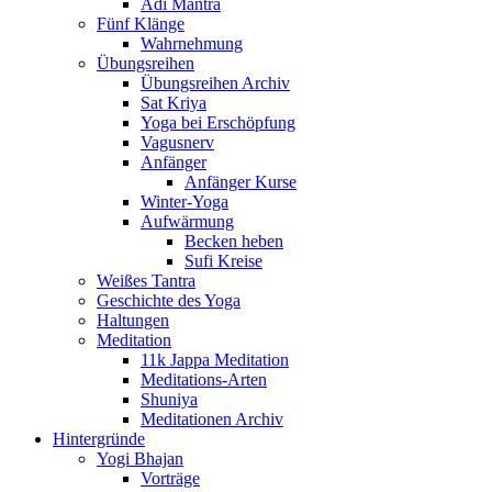
Adi Mantra
Fünf Klänge
Wahrnehmung
Übungsreihen
Übungsreihen Archiv
Sat Kriya
Yoga bei Erschöpfung
Vagusnerv
Anfänger
Anfänger Kurse
Winter-Yoga
Aufwärmung
Becken heben
Sufi Kreise
Weißes Tantra
Geschichte des Yoga
Haltungen
Meditation
11k Jappa Meditation
Meditations-Arten
Shuniya
Meditationen Archiv
Hintergründe
Yogi Bhajan
Vorträge