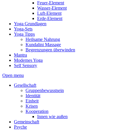
Feuer-Element
Wasser-Element
Luft-Element
Erde-Element
Yoga Grundlagen
Yoga-Sets
Yoga Tipps
Heilsame Nahrung
Kundalini Massage
Begrenzungen überwinden
Mantra
Modernes Yoga
Self Sensory
Open menu
Gesellschaft
Gruppenbewusstsein
Identität
Einheit
Krisen
Kooperation
Innen wie außen
Gemeinschaft
Psyche