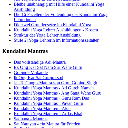
Bleibe unabhängig mit Hilfe einer Kundalini Yoga
Ausbildung
Die 16 Facetten der Vollendung der Kundalini Yoga
Lehrerinnen
Die zwei Grundgesetze im Kundalini Yoga
Kundalini Yoga Lehrer Ausbildungen - Kosten
Struktur der Yoga Lehrer Ausbildung
Stufe 2: Yoga-Lehrerin im Informationszeitalter
Kundalini Mantras
Das vollständige Adi-Mantra
Ek Ong Kar Sat Nam Siri Wahe Guru
Gobinde Mukande
Ik Ong Kar Sat Gurprassad
Jai Te Gang - Mantra von Guru Gobind Singh
Kundalini Yoga Mantras - Ad Gureh Nameh
Kundalini Yoga Mantras - Ang Sang Wahe Guru
Kundalini Yoga Mantras - Guru Ram Das
Kundalini Yoga Mantras - Pavan Guru
Kundalini Yoga Mantren - Akal
Kundalini Yoga Mantren - Ardas Bhai
Sadhana - Mantras
Sat Narayan - ein Mantra für Frieden