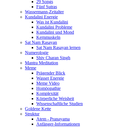
29 Songs
Fünf Sutras
Wassermann-Zeitalter
Kundalini Energie
Was ist Kundalini
Kundalini Probleme
Kundalini und Mond
Kernmuskeln
Sat Nam Rasayan
Sat Nam Rasayan lernen
Numerologie
Shiv Charan Singh
Mantra Meditation
Meme
Prägender Blick
Wasser Energie
Meme Video
Homöopathie
Komplexität
Körperliche Weisheit
Wissenschaftliche Studien
Goldene Kette
Struktur
Atem - Pranayama
Anfänger-Informationen