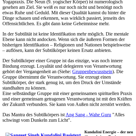
Yogapraxis. Die Neun (9. yogischer Körper) ist numerologisch
gesehen am Ziel. Sie weiß es nur noch nicht und benötigt noch
etwas Ruhe und Geduld. Mit dieser Qualität kannst du hinter die
Dinge schauen und erkennen, was wirklich passiert, jenseits des
Offensichtlichen. Es gibt dann keine Geheimnisse mehr.
In der Subtilität ist keine Identifikation mehr möglich. Die mentale
Ebene kann nicht andocken. Wenn sich die äußeren Formen der
bisherigen Identifikation – Religionen und Nationen beispielsweise
– auflösen, kann der Subtilkörper keinen Ersatz anbieten.
Der Subtilkörper einer Gruppe ist das einzige, was noch innere
Bindung erzeugt. Loyalität und delegieren von Verantwortung
gehört der Vergangenheit an (Siehe:
Gruppenbewusstsein
). Die
Gruppe übernimmt die Verantwortung. Sie erzeugt einen
Subtilkörper, der stark genug ist, um den Druck der Umstände
standhalten zu können.
Eine selbständige Gruppe mit einer gemeinsamen spirituellen Praxis
und einer gemeinsam getragenen Verantwortung ist mit den Kräften
der Zukunft verbunden. Sie kann von Außen nicht zerstört werden.
Das Mantra des Subtilkörpers ist
Ang Sang - Wahe Guru
"Alles
schwingt vom Dunkeln zum Licht".
Kundalini Energie – der neu