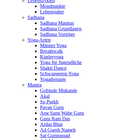
Lebenszyklen
Mondpunkte
Lebensjahre
Sadhana
Sadhana Mantras
Sadhana Grundlagen
Sadhana Vorträge
Yoga-Arten
Männer Yoga
Breathwalk
Kinderyoga
Yoga für Jugendliche
Shakti Dance
Schwangeren-Yoga
Yogatherapie
Mantra
Gobinde Mukande
Akal
So Purkh
Pavan Guru
Ang Sang Wahe Guru
Guru Ram Das
Ardas Bhai
Ad Gureh Nameh
Sat Gurprassad