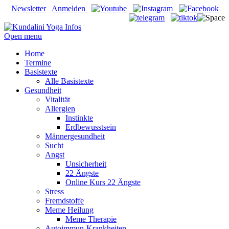
Newsletter
Anmelden
Open menu
Home
Termine
Basistexte
Alle Basistexte
Gesundheit
Vitalität
Allergien
Instinkte
Erdbewusstsein
Männergesundheit
Sucht
Angst
Unsicherheit
22 Ängste
Online Kurs 22 Ängste
Stress
Fremdstoffe
Meme Heilung
Meme Therapie
Autoimmun-Krankheiten