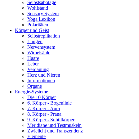
Selbstsabotage
Wohlstand
Sensory System
Yoga Lexikon
Polaritäten
Körper und Geist
Selbstreplikation
Lungen
Nervensystem
Wirbelsäule
Haare
Leber
Verdauung
Herz und Nieren
Informationen
Organe
Energie-Systeme
Die 10 Körper
6. Körper - Bogenlinie
7. Körper - Aura
8. Körper - Prana
9. Körper - Subtilkörper
Meridiane und Testmuskeln
Zwielicht und Transzendenz
Elemente