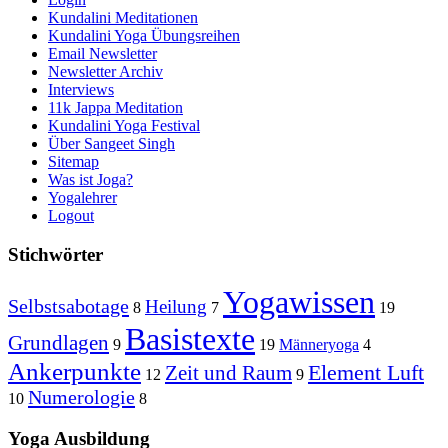
Kundalini Meditationen
Kundalini Yoga Übungsreihen
Email Newsletter
Newsletter Archiv
Interviews
11k Jappa Meditation
Kundalini Yoga Festival
Über Sangeet Singh
Sitemap
Was ist Joga?
Yogalehrer
Logout
Stichwörter
Yogawissen
Selbstsabotage
Heilung
8
7
19
Basistexte
Grundlagen
9
19
Männeryoga
4
Ankerpunkte
Element Luft
Zeit und Raum
12
9
Numerologie
10
8
Yoga Ausbildung