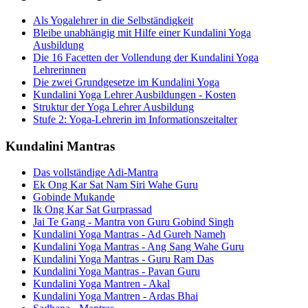
Als Yogalehrer in die Selbständigkeit
Bleibe unabhängig mit Hilfe einer Kundalini Yoga
Ausbildung
Die 16 Facetten der Vollendung der Kundalini Yoga
Lehrerinnen
Die zwei Grundgesetze im Kundalini Yoga
Kundalini Yoga Lehrer Ausbildungen - Kosten
Struktur der Yoga Lehrer Ausbildung
Stufe 2: Yoga-Lehrerin im Informationszeitalter
Kundalini Mantras
Das vollständige Adi-Mantra
Ek Ong Kar Sat Nam Siri Wahe Guru
Gobinde Mukande
Ik Ong Kar Sat Gurprassad
Jai Te Gang - Mantra von Guru Gobind Singh
Kundalini Yoga Mantras - Ad Gureh Nameh
Kundalini Yoga Mantras - Ang Sang Wahe Guru
Kundalini Yoga Mantras - Guru Ram Das
Kundalini Yoga Mantras - Pavan Guru
Kundalini Yoga Mantren - Akal
Kundalini Yoga Mantren - Ardas Bhai