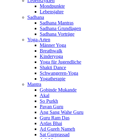
Lebenszyklen
Mondpunkte
Lebensjahre
Sadhana
Sadhana Mantras
Sadhana Grundlagen
Sadhana Vorträge
Yoga-Arten
Männer Yoga
Breathwalk
Kinderyoga
Yoga für Jugendliche
Shakti Dance
Schwangeren-Yoga
Yogatherapie
Mantra
Gobinde Mukande
Akal
So Purkh
Pavan Guru
Ang Sang Wahe Guru
Guru Ram Das
Ardas Bhai
Ad Gureh Nameh
Sat Gurprassad