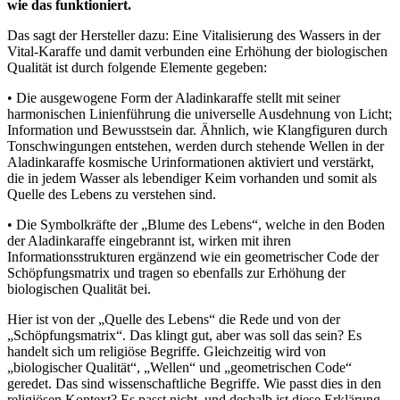
wie das funktioniert.
Das sagt der Hersteller dazu: Eine Vitalisierung des Wassers in der
Vital-Karaffe und damit verbunden eine Erhöhung der biologischen
Qualität ist durch folgende Elemente gegeben:
• Die ausgewogene Form der Aladinkaraffe stellt mit seiner
harmonischen Linienführung die universelle Ausdehnung von Licht;
Information und Bewusstsein dar. Ähnlich, wie Klangfiguren durch
Tonschwingungen entstehen, werden durch stehende Wellen in der
Aladinkaraffe kosmische Urinformationen aktiviert und verstärkt,
die in jedem Wasser als lebendiger Keim vorhanden und somit als
Quelle des Lebens zu verstehen sind.
• Die Symbolkräfte der „Blume des Lebens“, welche in den Boden
der Aladinkaraffe eingebrannt ist, wirken mit ihren
Informationsstrukturen ergänzend wie ein geometrischer Code der
Schöpfungsmatrix und tragen so ebenfalls zur Erhöhung der
biologischen Qualität bei.
Hier ist von der „Quelle des Lebens“ die Rede und von der
„Schöpfungsmatrix“. Das klingt gut, aber was soll das sein? Es
handelt sich um religiöse Begriffe. Gleichzeitig wird von
„biologischer Qualität“, „Wellen“ und „geometrischen Code“
geredet. Das sind wissenschaftliche Begriffe. Wie passt dies in den
religiösen Kontext? Es passt nicht, und deshalb ist diese Erklärung