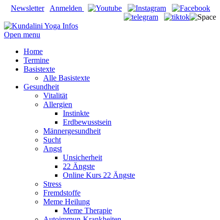
Newsletter
Anmelden
Open menu
Home
Termine
Basistexte
Alle Basistexte
Gesundheit
Vitalität
Allergien
Instinkte
Erdbewusstsein
Männergesundheit
Sucht
Angst
Unsicherheit
22 Ängste
Online Kurs 22 Ängste
Stress
Fremdstoffe
Meme Heilung
Meme Therapie
Autoimmun-Krankheiten