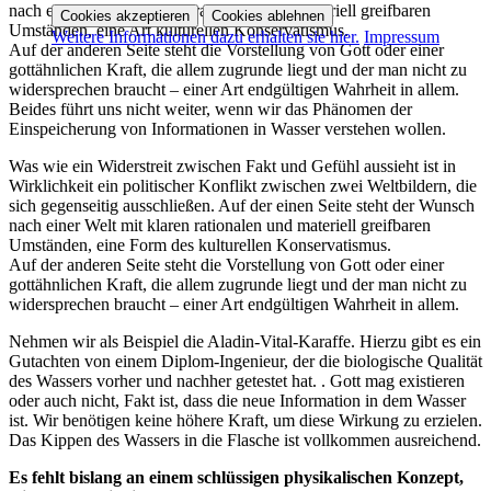
nach einer Welt mit klaren rationalen und materiell greifbaren
Cookies akzeptieren
Cookies ablehnen
Umständen, eine Art kulturellen Konservatismus.
Weitere Informationen dazu erhalten sie hier.
Impressum
Auf der anderen Seite steht die Vorstellung von Gott oder einer
gottähnlichen Kraft, die allem zugrunde liegt und der man nicht zu
widersprechen braucht – einer Art endgültigen Wahrheit in allem.
Beides führt uns nicht weiter, wenn wir das Phänomen der
Einspeicherung von Informationen in Wasser verstehen wollen.
Was wie ein Widerstreit zwischen Fakt und Gefühl aussieht ist in
Wirklichkeit ein politischer Konflikt zwischen zwei Weltbildern, die
sich gegenseitig ausschließen. Auf der einen Seite steht der Wunsch
nach einer Welt mit klaren rationalen und materiell greifbaren
Umständen, eine Form des kulturellen Konservatismus.
Auf der anderen Seite steht die Vorstellung von Gott oder einer
gottähnlichen Kraft, die allem zugrunde liegt und der man nicht zu
widersprechen braucht – einer Art endgültigen Wahrheit in allem.
Nehmen wir als Beispiel die Aladin-Vital-Karaffe. Hierzu gibt es ein
Gutachten von einem Diplom-Ingenieur, der die biologische Qualität
des Wassers vorher und nachher getestet hat. . Gott mag existieren
oder auch nicht, Fakt ist, dass die neue Information in dem Wasser
ist. Wir benötigen keine höhere Kraft, um diese Wirkung zu erzielen.
Das Kippen des Wassers in die Flasche ist vollkommen ausreichend.
Es fehlt bislang an einem schlüssigen physikalischen Konzept,