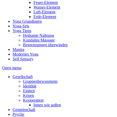
Feuer-Element
Wasser-Element
Luft-Element
Erde-Element
Yoga Grundlagen
Yoga-Sets
Yoga Tipps
Heilsame Nahrung
Kundalini Massage
Begrenzungen überwinden
Mantra
Modernes Yoga
Self Sensory
Open menu
Gesellschaft
Gruppenbewusstsein
Identität
Einheit
Krisen
Kooperation
Innen wie außen
Gemeinschaft
Psyche