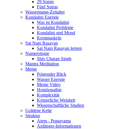
29 Songs
Fünf Sutras
Wassermann-Zeitalter
Kundalini Energie
Was ist Kundalini
Kundalini Probleme
Kundalini und Mond
Kernmuskeln
Sat Nam Rasayan
Sat Nam Rasayan lernen
Numerologie
Shiv Charan Singh
Mantra Meditation
Meme
Prägender Blick
Wasser Energie
Meme Video
Homöopathie
Komplexität
Körperliche Weisheit
Wissenschaftliche Studien
Goldene Kette
Struktur
Atem - Pranayama
Anfänger-Informationen