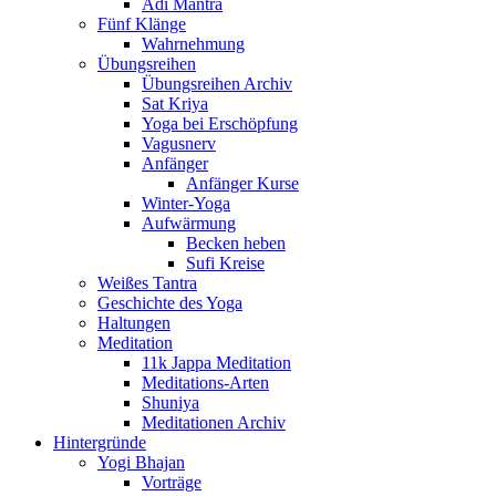
Adi Mantra
Fünf Klänge
Wahrnehmung
Übungsreihen
Übungsreihen Archiv
Sat Kriya
Yoga bei Erschöpfung
Vagusnerv
Anfänger
Anfänger Kurse
Winter-Yoga
Aufwärmung
Becken heben
Sufi Kreise
Weißes Tantra
Geschichte des Yoga
Haltungen
Meditation
11k Jappa Meditation
Meditations-Arten
Shuniya
Meditationen Archiv
Hintergründe
Yogi Bhajan
Vorträge