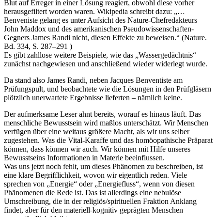
Blut auf Erreger in einer Lösung reagiert, obwohl diese vorher
herausgefiltert worden waren. Wikipedia schreibt dazu: „…
Benveniste gelang es unter Aufsicht des Nature-Chefredakteurs
John Maddox und des amerikanischen Pseudowissenschaften-
Gegners James Randi nicht, diesen Effekte zu beweisen.“ (Nature.
Bd. 334, S. 287–291 )
Es gibt zahllose weitere Beispiele, wie das „Wassergedächtnis“
zunächst nachgewiesen und anschließend wieder widerlegt wurde.
Da stand also James Randi, neben Jacques Benventiste am
Prüfungspult, und beobachtete wie die Lösungen in den Prüfgläsern
plötzlich unerwartete Ergebnisse lieferten – nämlich keine.
Der aufmerksame Leser ahnt bereits, worauf es hinaus läuft. Das
menschliche Bewusstsein wird maßlos unterschätzt. Wir Menschen
verfügen über eine weitaus größere Macht, als wir uns selber
zugestehen. Was die Vital-Karaffe und das homöopathische Präparat
können, dass können wir auch. Wir können mit Hilfe unseres
Bewusstseins Informationen in Materie beeinflussen.
Was uns jetzt noch fehlt, um dieses Phänomen zu beschreiben, ist
eine klare Begrifflichkeit, wovon wir eigentlich reden. Viele
sprechen von „Energie“ oder „Energiefluss“, wenn von diesen
Phänomenen die Rede ist. Das ist allerdings eine nebulöse
Umschreibung, die in der religiös/spirituellen Fraktion Anklang
findet, aber für den materiell-kognitiv geprägten Menschen