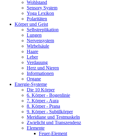
Wohlstand
Sensory System
Yoga Lexikon
Polaritäten
Körper und Geist
Selbstreplikation
Lungen
Nervensystem
Wirbelsäule
Haare
Leber
Verdauung
Herz und Nieren
Informationen
Organe
Energie-Systeme
Die 10 Körper
6. Körper - Bogenlinie
7. Körper - Aura
8. Körper - Prana
9. Körper - Subtilkörper
Meridiane und Testmuskeln
Zwielicht und Transzendenz
Elemente
Feuer-Element