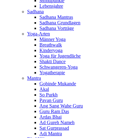
Mondpunkte
Lebensjahre
Sadhana
Sadhana Mantras
Sadhana Grundlagen
Sadhana Vorträge
Yoga-Arten
Männer Yoga
Breathwalk
Kinderyoga
Yoga für Jugendliche
Shakti Dance
Schwangeren-Yoga
Yogatherapie
Mantra
Gobinde Mukande
Akal
So Purkh
Pavan Guru
Ang Sang Wahe Guru
Guru Ram Das
Ardas Bhai
Ad Gureh Nameh
Sat Gurprassad
Adi Mantra