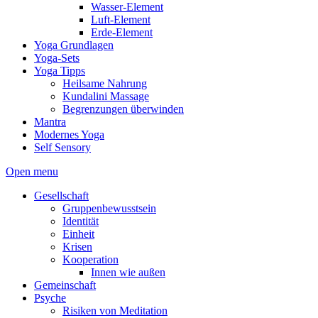
Wasser-Element
Luft-Element
Erde-Element
Yoga Grundlagen
Yoga-Sets
Yoga Tipps
Heilsame Nahrung
Kundalini Massage
Begrenzungen überwinden
Mantra
Modernes Yoga
Self Sensory
Open menu
Gesellschaft
Gruppenbewusstsein
Identität
Einheit
Krisen
Kooperation
Innen wie außen
Gemeinschaft
Psyche
Risiken von Meditation