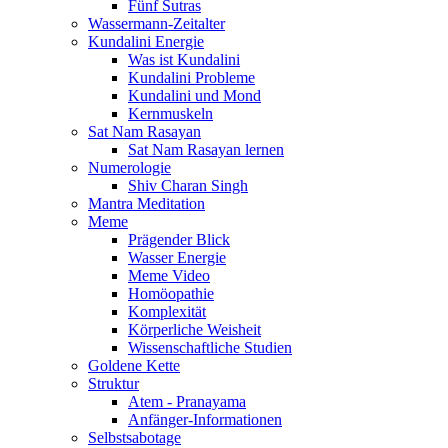
Fünf Sutras
Wassermann-Zeitalter
Kundalini Energie
Was ist Kundalini
Kundalini Probleme
Kundalini und Mond
Kernmuskeln
Sat Nam Rasayan
Sat Nam Rasayan lernen
Numerologie
Shiv Charan Singh
Mantra Meditation
Meme
Prägender Blick
Wasser Energie
Meme Video
Homöopathie
Komplexität
Körperliche Weisheit
Wissenschaftliche Studien
Goldene Kette
Struktur
Atem - Pranayama
Anfänger-Informationen
Selbstsabotage