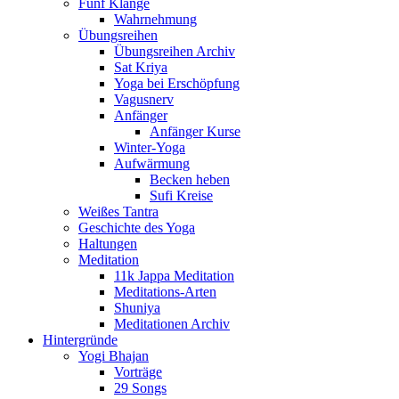
Fünf Klänge
Wahrnehmung
Übungsreihen
Übungsreihen Archiv
Sat Kriya
Yoga bei Erschöpfung
Vagusnerv
Anfänger
Anfänger Kurse
Winter-Yoga
Aufwärmung
Becken heben
Sufi Kreise
Weißes Tantra
Geschichte des Yoga
Haltungen
Meditation
11k Jappa Meditation
Meditations-Arten
Shuniya
Meditationen Archiv
Hintergründe
Yogi Bhajan
Vorträge
29 Songs