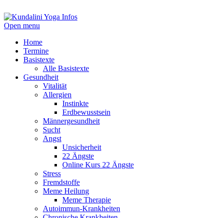
Open menu
Home
Termine
Basistexte
Alle Basistexte
Gesundheit
Vitalität
Allergien
Instinkte
Erdbewusstsein
Männergesundheit
Sucht
Angst
Unsicherheit
22 Ängste
Online Kurs 22 Ängste
Stress
Fremdstoffe
Meme Heilung
Meme Therapie
Autoimmun-Krankheiten
Chronische Krankheiten