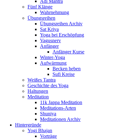
Adi Mantra
Fünf Klänge
Wahrnehmung
Übungsreihen
Übungsreihen Archiv
Sat Kriya
Yoga bei Erschöpfung
Vagusnerv
Anfänger
Anfänger Kurse
Winter-Yoga
Aufwärmung
Becken heben
Sufi Kreise
Weißes Tantra
Geschichte des Yoga
Haltungen
Meditation
11k Jappa Meditation
Meditations-Arten
Shuniya
Meditationen Archiv
Hintergründe
Yogi Bhajan
Vorträge