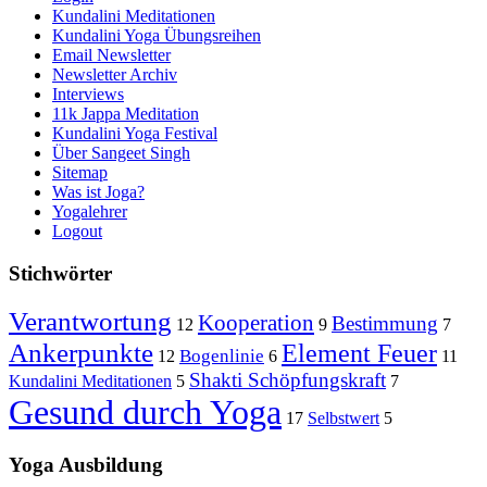
Kundalini Meditationen
Kundalini Yoga Übungsreihen
Email Newsletter
Newsletter Archiv
Interviews
11k Jappa Meditation
Kundalini Yoga Festival
Über Sangeet Singh
Sitemap
Was ist Joga?
Yogalehrer
Logout
Stichwörter
Verantwortung
Kooperation
Bestimmung
12
9
7
Ankerpunkte
Element Feuer
Bogenlinie
12
6
11
Shakti Schöpfungskraft
Kundalini Meditationen
5
7
Gesund durch Yoga
17
Selbstwert
5
Yoga Ausbildung