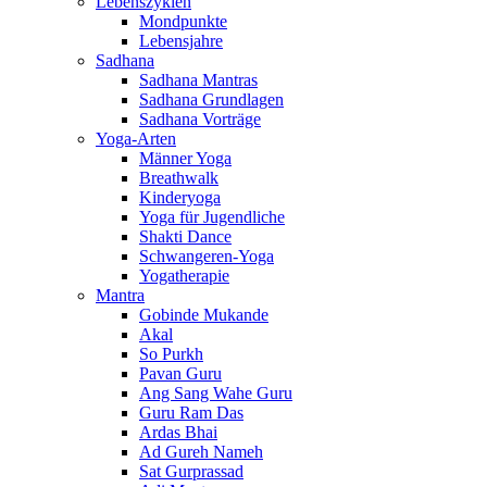
Lebenszyklen
Mondpunkte
Lebensjahre
Sadhana
Sadhana Mantras
Sadhana Grundlagen
Sadhana Vorträge
Yoga-Arten
Männer Yoga
Breathwalk
Kinderyoga
Yoga für Jugendliche
Shakti Dance
Schwangeren-Yoga
Yogatherapie
Mantra
Gobinde Mukande
Akal
So Purkh
Pavan Guru
Ang Sang Wahe Guru
Guru Ram Das
Ardas Bhai
Ad Gureh Nameh
Sat Gurprassad