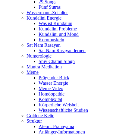
29 Songs
Fünf Sutras
Wassermann-Zeitalter
Kundalini Energie
Was ist Kundalini
Kundalini Probleme
Kundalini und Mond
Kernmuskeln
Sat Nam Rasayan
Sat Nam Rasayan lernen
Numerologie
Shiv Charan Singh
Mantra Meditation
Meme
Prägender Blick
Wasser Energie
Meme Video
Homöopathie
Komplexität
Körperliche Weisheit
Wissenschaftliche Studien
Goldene Kette
Struktur
Atem - Pranayama
Anfänger-Informationen