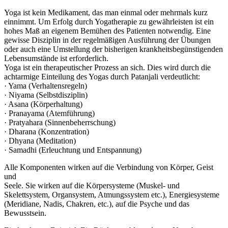
Yoga ist kein Medikament, das man einmal oder mehrmals kurz
einnimmt. Um Erfolg durch Yogatherapie zu gewährleisten ist ein
hohes Maß an eigenem Bemühen des Patienten notwendig. Eine
gewisse Disziplin in der regelmäßigen Ausführung der Übungen
oder auch eine Umstellung der bisherigen krankheitsbegünstigenden
Lebensumstände ist erforderlich.
Yoga ist ein therapeutischer Prozess an sich. Dies wird durch die
achtarmige Einteilung des Yogas durch Patanjali verdeutlicht:
· Yama (Verhaltensregeln)
· Niyama (Selbstdisziplin)
· Asana (Körperhaltung)
· Pranayama (Atemführung)
· Pratyahara (Sinnenbeherrschung)
· Dharana (Konzentration)
· Dhyana (Meditation)
· Samadhi (Erleuchtung und Entspannung)
Alle Komponenten wirken auf die Verbindung von Körper, Geist
und
Seele. Sie wirken auf die Körpersysteme (Muskel- und
Skelettsystem, Organsystem, Atmungssystem etc.), Energiesysteme
(Meridiane, Nadis, Chakren, etc.), auf die Psyche und das
Bewusstsein.