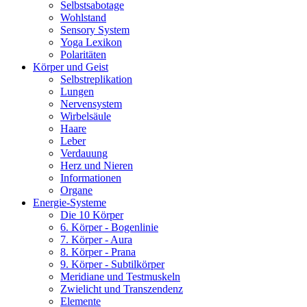
Selbstsabotage
Wohlstand
Sensory System
Yoga Lexikon
Polaritäten
Körper und Geist
Selbstreplikation
Lungen
Nervensystem
Wirbelsäule
Haare
Leber
Verdauung
Herz und Nieren
Informationen
Organe
Energie-Systeme
Die 10 Körper
6. Körper - Bogenlinie
7. Körper - Aura
8. Körper - Prana
9. Körper - Subtilkörper
Meridiane und Testmuskeln
Zwielicht und Transzendenz
Elemente