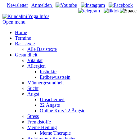
Newsletter
Anmelden
Open menu
Home
Termine
Basistexte
Alle Basistexte
Gesundheit
Vitalität
Allergien
Instinkte
Erdbewusstsein
Männergesundheit
Sucht
Angst
Unsicherheit
22 Ängste
Online Kurs 22 Ängste
Stress
Fremdstoffe
Meme Heilung
Meme Therapie
Autoimmun-Krankheiten