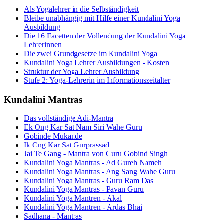
Als Yogalehrer in die Selbständigkeit
Bleibe unabhängig mit Hilfe einer Kundalini Yoga
Ausbildung
Die 16 Facetten der Vollendung der Kundalini Yoga
Lehrerinnen
Die zwei Grundgesetze im Kundalini Yoga
Kundalini Yoga Lehrer Ausbildungen - Kosten
Struktur der Yoga Lehrer Ausbildung
Stufe 2: Yoga-Lehrerin im Informationszeitalter
Kundalini Mantras
Das vollständige Adi-Mantra
Ek Ong Kar Sat Nam Siri Wahe Guru
Gobinde Mukande
Ik Ong Kar Sat Gurprassad
Jai Te Gang - Mantra von Guru Gobind Singh
Kundalini Yoga Mantras - Ad Gureh Nameh
Kundalini Yoga Mantras - Ang Sang Wahe Guru
Kundalini Yoga Mantras - Guru Ram Das
Kundalini Yoga Mantras - Pavan Guru
Kundalini Yoga Mantren - Akal
Kundalini Yoga Mantren - Ardas Bhai
Sadhana - Mantras