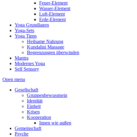
Feuer-Element
Wasser-Element
Luft-Element
Erde-Element
Yoga Grundlagen
Yoga-Sets
Yoga Tipps
Heilsame Nahrung
Kundalini Massage
Begrenzungen überwinden
Mantra
Modernes Yoga
Self Sensory
Open menu
Gesellschaft
Gruppenbewusstsein
Identität
Einheit
Krisen
Kooperation
Innen wie außen
Gemeinschaft
Psyche