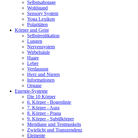
Selbstsabotage
Wohlstand
Sensory System
Yoga Lexikon
Polaritäten
Körper und Geist
Selbstreplikation
Lungen
Nervensystem
Wirbelsäule
Haare
Leber
Verdauung
Herz und Nieren
Informationen
Organe
Energie-Systeme
Die 10 Körper
6. Körper - Bogenlinie
7. Körper - Aura
8. Körper - Prana
9. Körper - Subtilkörper
Meridiane und Testmuskeln
Zwielicht und Transzendenz
Elemente