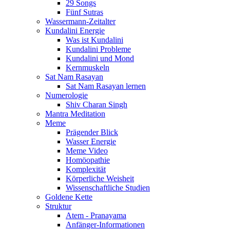
29 Songs
Fünf Sutras
Wassermann-Zeitalter
Kundalini Energie
Was ist Kundalini
Kundalini Probleme
Kundalini und Mond
Kernmuskeln
Sat Nam Rasayan
Sat Nam Rasayan lernen
Numerologie
Shiv Charan Singh
Mantra Meditation
Meme
Prägender Blick
Wasser Energie
Meme Video
Homöopathie
Komplexität
Körperliche Weisheit
Wissenschaftliche Studien
Goldene Kette
Struktur
Atem - Pranayama
Anfänger-Informationen