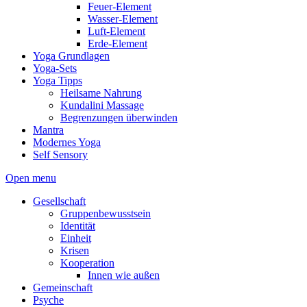
Feuer-Element
Wasser-Element
Luft-Element
Erde-Element
Yoga Grundlagen
Yoga-Sets
Yoga Tipps
Heilsame Nahrung
Kundalini Massage
Begrenzungen überwinden
Mantra
Modernes Yoga
Self Sensory
Open menu
Gesellschaft
Gruppenbewusstsein
Identität
Einheit
Krisen
Kooperation
Innen wie außen
Gemeinschaft
Psyche