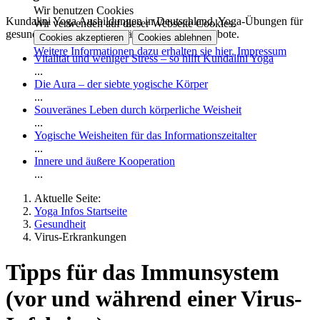
Wir benutzen Cookies
Kundalini Yoga Ausbildungen in Deutschland, Yoga-Übungen für
Wir verwenden auf dieser Webseite Cookies.
gesundheitliche Souveränität und Online-Angebote.
Cookies akzeptieren
Cookies ablehnen
Weitere Informationen dazu erhalten sie hier.
Impressum
Vitalität und weniger Stress – so hilft Kundalini Yoga
...
Die Aura – der siebte yogische Körper
...
Souveränes Leben durch körperliche Weisheit
...
Yogische Weisheiten für das Informationszeitalter
...
Innere und äußere Kooperation
...
Aktuelle Seite:
Yoga Infos Startseite
Gesundheit
Virus-Erkrankungen
Tipps für das Immunsystem
(vor und während einer Virus-