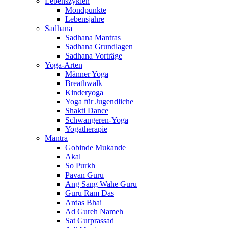
Lebenszyklen
Mondpunkte
Lebensjahre
Sadhana
Sadhana Mantras
Sadhana Grundlagen
Sadhana Vorträge
Yoga-Arten
Männer Yoga
Breathwalk
Kinderyoga
Yoga für Jugendliche
Shakti Dance
Schwangeren-Yoga
Yogatherapie
Mantra
Gobinde Mukande
Akal
So Purkh
Pavan Guru
Ang Sang Wahe Guru
Guru Ram Das
Ardas Bhai
Ad Gureh Nameh
Sat Gurprassad