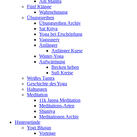
Adi Mantra
Fünf Klänge
Wahrnehmung
Übungsreihen
Übungsreihen Archiv
Sat Kriya
Yoga bei Erschöpfung
Vagusnerv
Anfänger
Anfänger Kurse
Winter-Yoga
Aufwärmung
Becken heben
Sufi Kreise
Weißes Tantra
Geschichte des Yoga
Haltungen
Meditation
11k Jappa Meditation
Meditations-Arten
Shuniya
Meditationen Archiv
Hintergründe
Yogi Bhajan
Vorträge