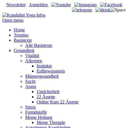
Newsletter
Anmelden
Open menu
Home
Termine
Basistexte
Alle Basistexte
Gesundheit
Vitalität
Allergien
Instinkte
Erdbewusstsein
Männergesundheit
Sucht
Angst
Unsicherheit
22 Ängste
Online Kurs 22 Ängste
Stress
Fremdstoffe
Meme Heilung
Meme Therapie
Autoimmun-Krankheiten