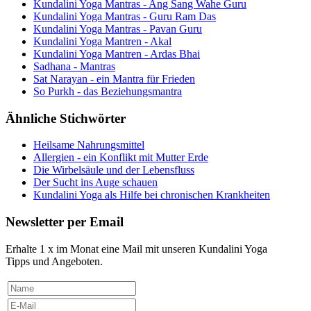
Kundalini Yoga Mantras - Ang Sang Wahe Guru
Kundalini Yoga Mantras - Guru Ram Das
Kundalini Yoga Mantras - Pavan Guru
Kundalini Yoga Mantren - Akal
Kundalini Yoga Mantren - Ardas Bhai
Sadhana - Mantras
Sat Narayan - ein Mantra für Frieden
So Purkh - das Beziehungsmantra
Ähnliche Stichwörter
Heilsame Nahrungsmittel
Allergien - ein Konflikt mit Mutter Erde
Die Wirbelsäule und der Lebensfluss
Der Sucht ins Auge schauen
Kundalini Yoga als Hilfe bei chronischen Krankheiten
Newsletter per Email
Erhalte 1 x im Monat eine Mail mit unseren Kundalini Yoga
Tipps und Angeboten.