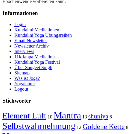
Epochenwende vorbereiten kann.
Informationen
Login
Kundalini Meditationen
Kundalini Yoga Übungsreihen
Email Newsletter
Newsletter Archiv
Interviews
11k Jappa Meditation
Kundalini Yoga Festival
Über Sangeet Singh
Sitemap
Was ist Joga?
Yogalehrer
Logout
Stichwörter
Mantra
Element Luft
shuniya
10
13
6
Selbstwahrnehmung
Goldene Kette
12
8