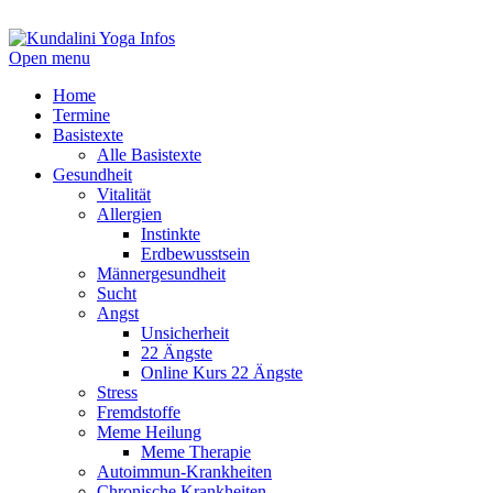
Open menu
Home
Termine
Basistexte
Alle Basistexte
Gesundheit
Vitalität
Allergien
Instinkte
Erdbewusstsein
Männergesundheit
Sucht
Angst
Unsicherheit
22 Ängste
Online Kurs 22 Ängste
Stress
Fremdstoffe
Meme Heilung
Meme Therapie
Autoimmun-Krankheiten
Chronische Krankheiten