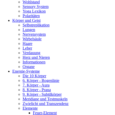
Wohlstand
Sensory System
Yoga Lexikon
Polaritäten
Körper und Geist
Selbstreplikation
Lungen
Nervensystem
Wirbelsäule
Haare
Leber
Verdauung
Herz und Nieren
Informationen
Organe
Energie-Systeme
Die 10 Körper
6. Körper - Bogenlinie
7. Körper - Aura
8. Körper - Prana
9. Körper - Subtilkörper
Meridiane und Testmuskeln
Zwielicht und Transzendenz
Elemente
Feuer-Element