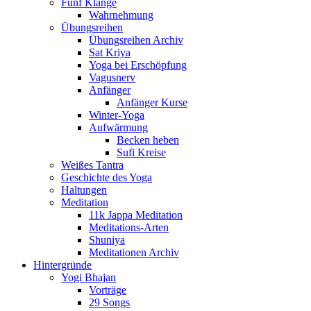
Fünf Klänge
Wahrnehmung
Übungsreihen
Übungsreihen Archiv
Sat Kriya
Yoga bei Erschöpfung
Vagusnerv
Anfänger
Anfänger Kurse
Winter-Yoga
Aufwärmung
Becken heben
Sufi Kreise
Weißes Tantra
Geschichte des Yoga
Haltungen
Meditation
11k Jappa Meditation
Meditations-Arten
Shuniya
Meditationen Archiv
Hintergründe
Yogi Bhajan
Vorträge
29 Songs