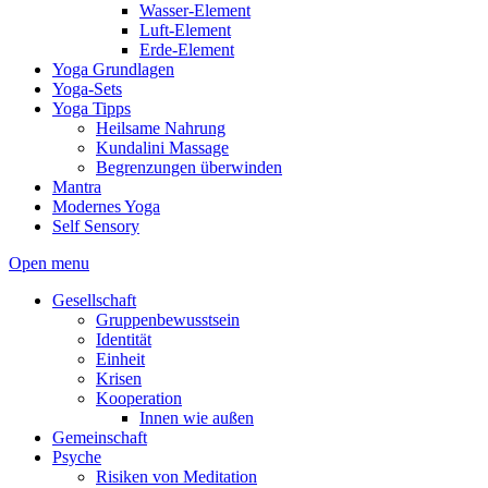
Wasser-Element
Luft-Element
Erde-Element
Yoga Grundlagen
Yoga-Sets
Yoga Tipps
Heilsame Nahrung
Kundalini Massage
Begrenzungen überwinden
Mantra
Modernes Yoga
Self Sensory
Open menu
Gesellschaft
Gruppenbewusstsein
Identität
Einheit
Krisen
Kooperation
Innen wie außen
Gemeinschaft
Psyche
Risiken von Meditation