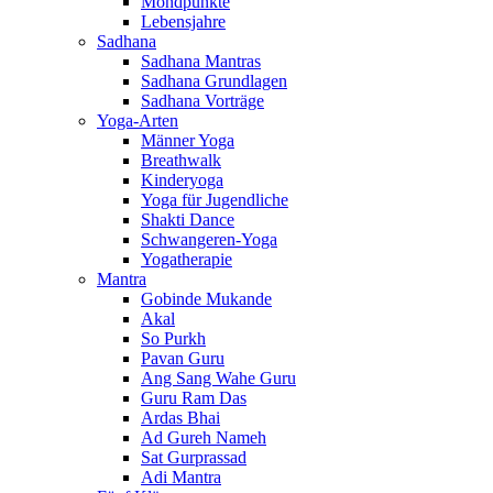
Mondpunkte
Lebensjahre
Sadhana
Sadhana Mantras
Sadhana Grundlagen
Sadhana Vorträge
Yoga-Arten
Männer Yoga
Breathwalk
Kinderyoga
Yoga für Jugendliche
Shakti Dance
Schwangeren-Yoga
Yogatherapie
Mantra
Gobinde Mukande
Akal
So Purkh
Pavan Guru
Ang Sang Wahe Guru
Guru Ram Das
Ardas Bhai
Ad Gureh Nameh
Sat Gurprassad
Adi Mantra