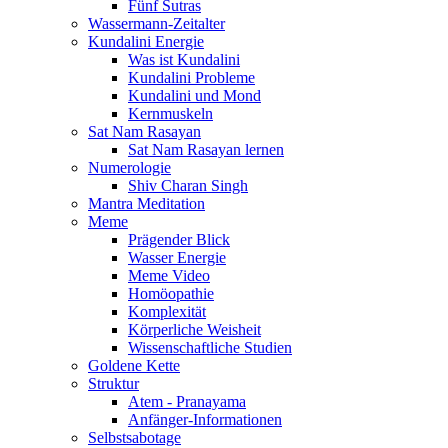
Fünf Sutras
Wassermann-Zeitalter
Kundalini Energie
Was ist Kundalini
Kundalini Probleme
Kundalini und Mond
Kernmuskeln
Sat Nam Rasayan
Sat Nam Rasayan lernen
Numerologie
Shiv Charan Singh
Mantra Meditation
Meme
Prägender Blick
Wasser Energie
Meme Video
Homöopathie
Komplexität
Körperliche Weisheit
Wissenschaftliche Studien
Goldene Kette
Struktur
Atem - Pranayama
Anfänger-Informationen
Selbstsabotage