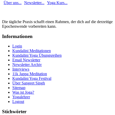
Über uns...
Newsletter...
Yoga Kurs...
Die tägliche Praxis schafft einen Rahmen, der dich auf die derzeitige
Epochenwende vorbereiten kann.
Informationen
Login
Kundalini Meditationen
Kundalini Yoga Übungsreihen
Email Newsletter
Newsletter Archiv
Interviews
11k Jappa Meditation
Kundalini Yoga Festival
Über Sangeet Singh
Sitemap
Was ist Joga?
Yogalehrer
Logout
Stichwörter