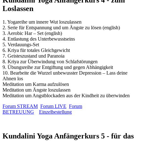
Kundalini Yoga Anfängerkurs 4 - zum
Loslassen
1. Yogareihe um innere Wut loszulassen
2. Serie für Entspannung und um Ängste zu lösen (english)
3. Aerobic Har – Set (english)
4. Entlastung des Unterbewusstseins
5. Verdauungs-Set
6. Kriya für totales Gleichgewicht
7. Geisteszustand und Paranoia
8. Kriya zur Überwindung von Schlafstörungen
9. Übungsreihe zur Entgiftung und gegen Abhängigkeit
10. Bearbeite die Wurzel unbewusster Depression – Lass deine
Ahnen los
Meditation um Karma aufzulösen
Meditation um Ängste loszulassen
Meditation um Angstblockaden aus der Kindheit zu überwinden
Forum STREAM
Forum LIVE
Forum
BETREUUNG
Einzelbestellung
Kundalini Yoga Anfängerkurs 5 - für das