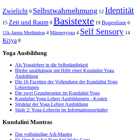
Identität
Selbstwahrnehmung
Zwielicht
9
12
Basistexte
Zeit und Raum
Bogenlinie
15
9
19
6
Self Sensory
11k-Jappa Meditation
4
Männeryoga
4
14
Kriya
8
Yoga Ausbildung
Als Yogalehrer in die Selbständigkeit
Bleibe unabhängig mit Hilfe einer Kundalini Yoga
Ausbildung
Die 16 Facetten der Vollendung der Kundalini Yoga
Lehrerinnen
Die zwei Grundgesetze im Kundalini Yoga
Kundalini Yoga Lehrer Ausbildungen - Kosten
Struktur der Yoga Lehrer Ausbildung
Stufe 2: Yoga-Lehrerin im Informationszeitalter
Kundalini Mantras
Das vollständige Adi-Mantra
Ek Ong Kar Sat Nam Siri Wahe Guru