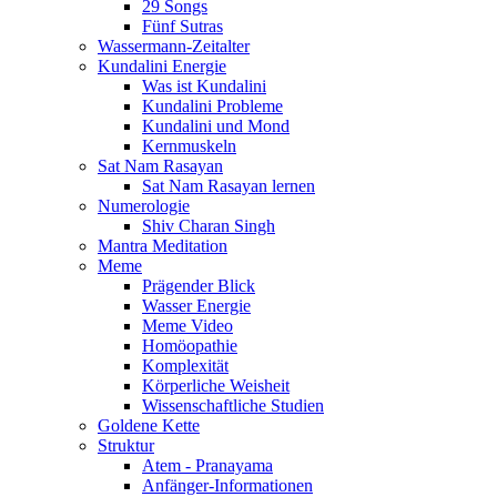
29 Songs
Fünf Sutras
Wassermann-Zeitalter
Kundalini Energie
Was ist Kundalini
Kundalini Probleme
Kundalini und Mond
Kernmuskeln
Sat Nam Rasayan
Sat Nam Rasayan lernen
Numerologie
Shiv Charan Singh
Mantra Meditation
Meme
Prägender Blick
Wasser Energie
Meme Video
Homöopathie
Komplexität
Körperliche Weisheit
Wissenschaftliche Studien
Goldene Kette
Struktur
Atem - Pranayama
Anfänger-Informationen