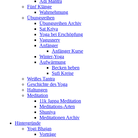
Adi Mantra
Fünf Klänge
Wahrnehmung
Übungsreihen
Übungsreihen Archiv
Sat Kriya
Yoga bei Erschöpfung
Vagusnerv
Anfänger
Anfänger Kurse
Winter-Yoga
Aufwärmung
Becken heben
Sufi Kreise
Weißes Tantra
Geschichte des Yoga
Haltungen
Meditation
11k Jappa Meditation
Meditations-Arten
Shuniya
Meditationen Archiv
Hintergründe
Yogi Bhajan
Vorträge