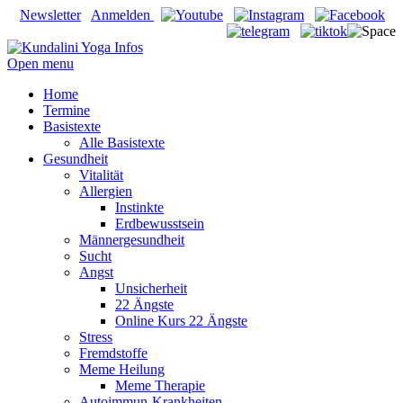
Newsletter
Anmelden
Open menu
Home
Termine
Basistexte
Alle Basistexte
Gesundheit
Vitalität
Allergien
Instinkte
Erdbewusstsein
Männergesundheit
Sucht
Angst
Unsicherheit
22 Ängste
Online Kurs 22 Ängste
Stress
Fremdstoffe
Meme Heilung
Meme Therapie
Autoimmun-Krankheiten