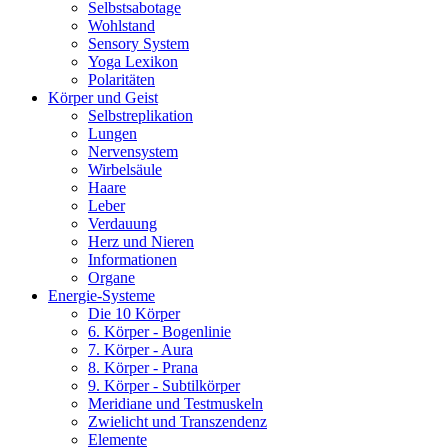
Selbstsabotage
Wohlstand
Sensory System
Yoga Lexikon
Polaritäten
Körper und Geist
Selbstreplikation
Lungen
Nervensystem
Wirbelsäule
Haare
Leber
Verdauung
Herz und Nieren
Informationen
Organe
Energie-Systeme
Die 10 Körper
6. Körper - Bogenlinie
7. Körper - Aura
8. Körper - Prana
9. Körper - Subtilkörper
Meridiane und Testmuskeln
Zwielicht und Transzendenz
Elemente