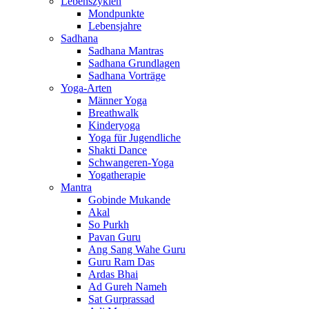
Lebenszyklen
Mondpunkte
Lebensjahre
Sadhana
Sadhana Mantras
Sadhana Grundlagen
Sadhana Vorträge
Yoga-Arten
Männer Yoga
Breathwalk
Kinderyoga
Yoga für Jugendliche
Shakti Dance
Schwangeren-Yoga
Yogatherapie
Mantra
Gobinde Mukande
Akal
So Purkh
Pavan Guru
Ang Sang Wahe Guru
Guru Ram Das
Ardas Bhai
Ad Gureh Nameh
Sat Gurprassad