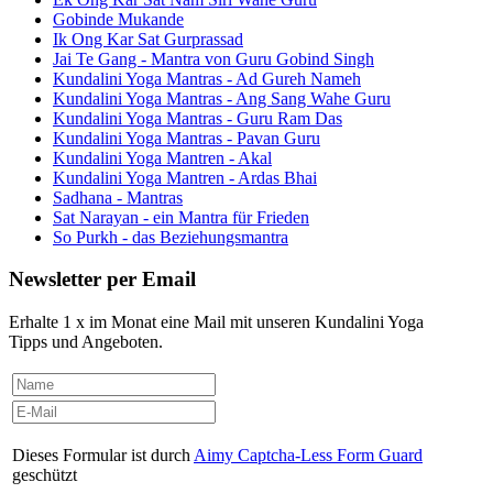
Gobinde Mukande
Ik Ong Kar Sat Gurprassad
Jai Te Gang - Mantra von Guru Gobind Singh
Kundalini Yoga Mantras - Ad Gureh Nameh
Kundalini Yoga Mantras - Ang Sang Wahe Guru
Kundalini Yoga Mantras - Guru Ram Das
Kundalini Yoga Mantras - Pavan Guru
Kundalini Yoga Mantren - Akal
Kundalini Yoga Mantren - Ardas Bhai
Sadhana - Mantras
Sat Narayan - ein Mantra für Frieden
So Purkh - das Beziehungsmantra
Newsletter per Email
Erhalte 1 x im Monat eine Mail mit unseren Kundalini Yoga
Tipps und Angeboten.
Dieses Formular ist durch
Aimy Captcha-Less Form Guard
geschützt