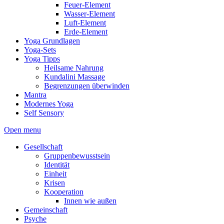
Feuer-Element
Wasser-Element
Luft-Element
Erde-Element
Yoga Grundlagen
Yoga-Sets
Yoga Tipps
Heilsame Nahrung
Kundalini Massage
Begrenzungen überwinden
Mantra
Modernes Yoga
Self Sensory
Open menu
Gesellschaft
Gruppenbewusstsein
Identität
Einheit
Krisen
Kooperation
Innen wie außen
Gemeinschaft
Psyche