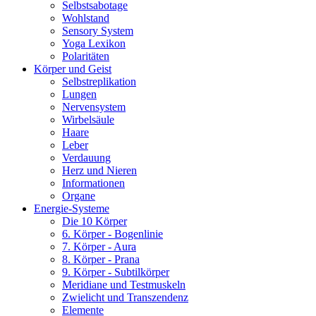
Selbstsabotage
Wohlstand
Sensory System
Yoga Lexikon
Polaritäten
Körper und Geist
Selbstreplikation
Lungen
Nervensystem
Wirbelsäule
Haare
Leber
Verdauung
Herz und Nieren
Informationen
Organe
Energie-Systeme
Die 10 Körper
6. Körper - Bogenlinie
7. Körper - Aura
8. Körper - Prana
9. Körper - Subtilkörper
Meridiane und Testmuskeln
Zwielicht und Transzendenz
Elemente