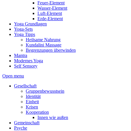
Feuer-Element
Wasser-Element
Luft-Element
Erde-Element
Yoga Grundlagen
Yoga-Sets
Yoga Tipps
Heilsame Nahrung
Kundalini Massage
Begrenzungen überwinden
Mantra
Modernes Yoga
Self Sensory
Open menu
Gesellschaft
Gruppenbewusstsein
Identität
Einheit
Krisen
Kooperation
Innen wie außen
Gemeinschaft
Psyche