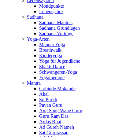
Lebenszyklen
Mondpunkte
Lebensjahre
Sadhana
Sadhana Mantras
Sadhana Grundlagen
Sadhana Vorträge
Yoga-Arten
Männer Yoga
Breathwalk
Kinderyoga
Yoga für Jugendliche
Shakti Dance
Schwangeren-Yoga
Yogatherapie
Mantra
Gobinde Mukande
Akal
So Purkh
Pavan Guru
Ang Sang Wahe Guru
Guru Ram Das
Ardas Bhai
Ad Gureh Nameh
Sat Gurprassad