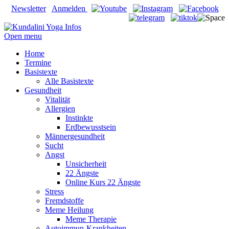
Newsletter
Anmelden
Open menu
Home
Termine
Basistexte
Alle Basistexte
Gesundheit
Vitalität
Allergien
Instinkte
Erdbewusstsein
Männergesundheit
Sucht
Angst
Unsicherheit
22 Ängste
Online Kurs 22 Ängste
Stress
Fremdstoffe
Meme Heilung
Meme Therapie
Autoimmun-Krankheiten