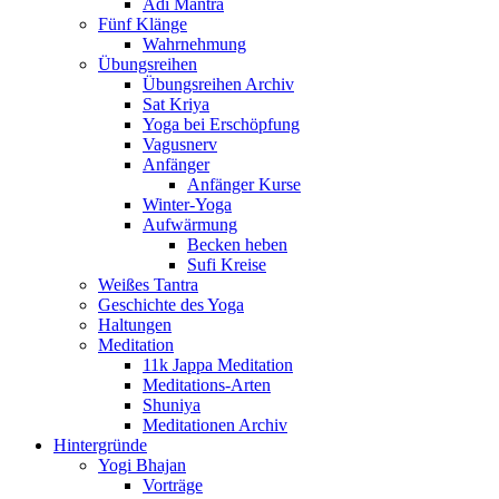
Adi Mantra
Fünf Klänge
Wahrnehmung
Übungsreihen
Übungsreihen Archiv
Sat Kriya
Yoga bei Erschöpfung
Vagusnerv
Anfänger
Anfänger Kurse
Winter-Yoga
Aufwärmung
Becken heben
Sufi Kreise
Weißes Tantra
Geschichte des Yoga
Haltungen
Meditation
11k Jappa Meditation
Meditations-Arten
Shuniya
Meditationen Archiv
Hintergründe
Yogi Bhajan
Vorträge