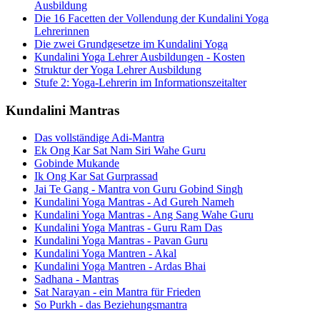
Ausbildung
Die 16 Facetten der Vollendung der Kundalini Yoga
Lehrerinnen
Die zwei Grundgesetze im Kundalini Yoga
Kundalini Yoga Lehrer Ausbildungen - Kosten
Struktur der Yoga Lehrer Ausbildung
Stufe 2: Yoga-Lehrerin im Informationszeitalter
Kundalini Mantras
Das vollständige Adi-Mantra
Ek Ong Kar Sat Nam Siri Wahe Guru
Gobinde Mukande
Ik Ong Kar Sat Gurprassad
Jai Te Gang - Mantra von Guru Gobind Singh
Kundalini Yoga Mantras - Ad Gureh Nameh
Kundalini Yoga Mantras - Ang Sang Wahe Guru
Kundalini Yoga Mantras - Guru Ram Das
Kundalini Yoga Mantras - Pavan Guru
Kundalini Yoga Mantren - Akal
Kundalini Yoga Mantren - Ardas Bhai
Sadhana - Mantras
Sat Narayan - ein Mantra für Frieden
So Purkh - das Beziehungsmantra