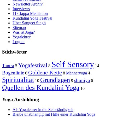
Newsletter Archiv
Interviews
11k Jappa Meditation
Kundalini Yoga Festival
Über Sangeet Singh
Sitemap
Was ist Joga?
Yogalehrer
Logout
Stichwörter
Self Sensory
Yogafestival
Tantra
5
8
14
Goldene Kette
Bogenlinie
6
8
Männeryoga
4
Spiritualität
Grundlagen
shuniya
10
9
6
Quellen des Kundalini Yoga
10
Yoga Ausbildung
Als Yogalehrer in die Selbständigkeit
Bleibe unabhängig mit Hilfe einer Kundalini Yoga