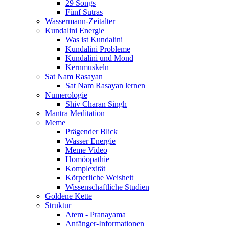
29 Songs
Fünf Sutras
Wassermann-Zeitalter
Kundalini Energie
Was ist Kundalini
Kundalini Probleme
Kundalini und Mond
Kernmuskeln
Sat Nam Rasayan
Sat Nam Rasayan lernen
Numerologie
Shiv Charan Singh
Mantra Meditation
Meme
Prägender Blick
Wasser Energie
Meme Video
Homöopathie
Komplexität
Körperliche Weisheit
Wissenschaftliche Studien
Goldene Kette
Struktur
Atem - Pranayama
Anfänger-Informationen