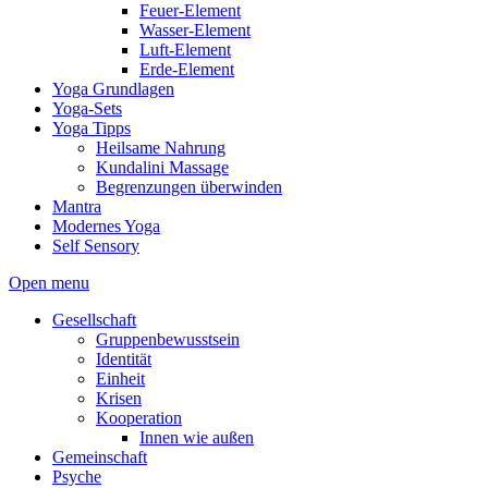
Feuer-Element
Wasser-Element
Luft-Element
Erde-Element
Yoga Grundlagen
Yoga-Sets
Yoga Tipps
Heilsame Nahrung
Kundalini Massage
Begrenzungen überwinden
Mantra
Modernes Yoga
Self Sensory
Open menu
Gesellschaft
Gruppenbewusstsein
Identität
Einheit
Krisen
Kooperation
Innen wie außen
Gemeinschaft
Psyche