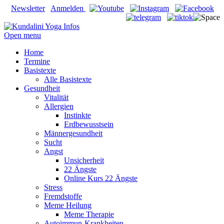
Newsletter
Anmelden
Open menu
Home
Termine
Basistexte
Alle Basistexte
Gesundheit
Vitalität
Allergien
Instinkte
Erdbewusstsein
Männergesundheit
Sucht
Angst
Unsicherheit
22 Ängste
Online Kurs 22 Ängste
Stress
Fremdstoffe
Meme Heilung
Meme Therapie
Autoimmun-Krankheiten