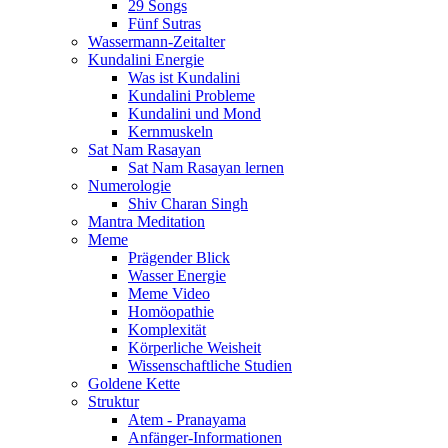
29 Songs
Fünf Sutras
Wassermann-Zeitalter
Kundalini Energie
Was ist Kundalini
Kundalini Probleme
Kundalini und Mond
Kernmuskeln
Sat Nam Rasayan
Sat Nam Rasayan lernen
Numerologie
Shiv Charan Singh
Mantra Meditation
Meme
Prägender Blick
Wasser Energie
Meme Video
Homöopathie
Komplexität
Körperliche Weisheit
Wissenschaftliche Studien
Goldene Kette
Struktur
Atem - Pranayama
Anfänger-Informationen