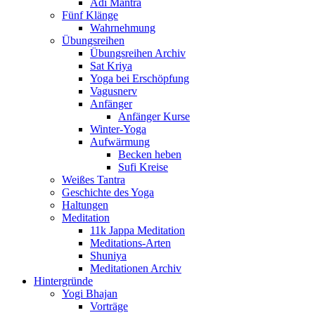
Adi Mantra
Fünf Klänge
Wahrnehmung
Übungsreihen
Übungsreihen Archiv
Sat Kriya
Yoga bei Erschöpfung
Vagusnerv
Anfänger
Anfänger Kurse
Winter-Yoga
Aufwärmung
Becken heben
Sufi Kreise
Weißes Tantra
Geschichte des Yoga
Haltungen
Meditation
11k Jappa Meditation
Meditations-Arten
Shuniya
Meditationen Archiv
Hintergründe
Yogi Bhajan
Vorträge