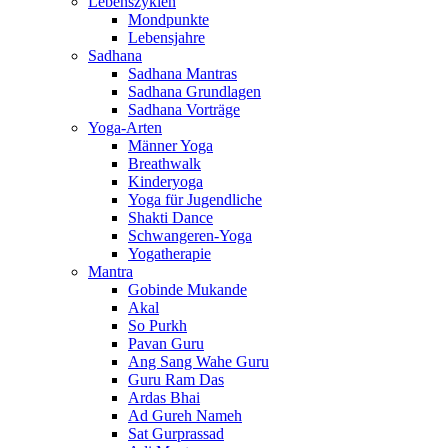
Lebenszyklen
Mondpunkte
Lebensjahre
Sadhana
Sadhana Mantras
Sadhana Grundlagen
Sadhana Vorträge
Yoga-Arten
Männer Yoga
Breathwalk
Kinderyoga
Yoga für Jugendliche
Shakti Dance
Schwangeren-Yoga
Yogatherapie
Mantra
Gobinde Mukande
Akal
So Purkh
Pavan Guru
Ang Sang Wahe Guru
Guru Ram Das
Ardas Bhai
Ad Gureh Nameh
Sat Gurprassad