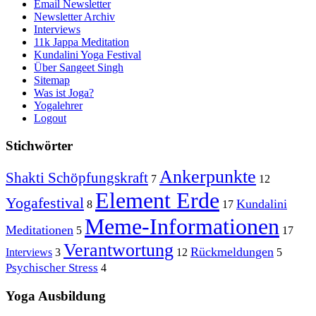
Email Newsletter
Newsletter Archiv
Interviews
11k Jappa Meditation
Kundalini Yoga Festival
Über Sangeet Singh
Sitemap
Was ist Joga?
Yogalehrer
Logout
Stichwörter
Ankerpunkte
Shakti Schöpfungskraft
7
12
Element Erde
Yogafestival
Kundalini
8
17
Meme-Informationen
Meditationen
5
17
Verantwortung
Rückmeldungen
Interviews
3
12
5
Psychischer Stress
4
Yoga Ausbildung