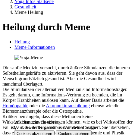
Yoga Infos Startseite
Gesundheit
Meme Heilung
Heilung durch Meme
Heilung
Meme-Informationen
Die sanfte Medizin versucht, durch äußere Stimulanzen die inneren
Selbstheilungskräfte zu aktivieren. Sie geht davon aus, dass der
Mensch grundsätzlich gesund ist. Aber die Gesundheit wird
manchmal überlagert.
Die Stimulanzen der alternativen Medizin sind Informationsträger.
Es geht darum, eine Informations-Verirrung zu beenden, die im
Körper Krankheiten auslösen kann. Auf dieser Basis arbeitet die
Homöopathie
oder die
Akupunkturausbildung
ebenso wie die
Bioresonanztherapie oder die Osteopathie.
Kritiker bemängeln, dass diese Methoden keine
Wirksamkeitsnachweis erbringen können, wie es bei Wirkstoffen der
Wir benutzen Cookies
Fall ist, auf die der Organismus unmittelbar reagiert. Sie übersehen,
Wir verwenden auf dieser Webseite Cookies.
dass es in zahllosen Bereichen der Biologie, Chemie und Physik
Cookies akzeptieren
Cookies ablehnen