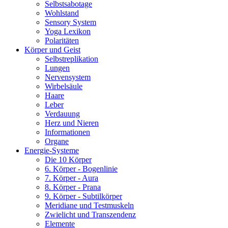
Selbstsabotage
Wohlstand
Sensory System
Yoga Lexikon
Polaritäten
Körper und Geist
Selbstreplikation
Lungen
Nervensystem
Wirbelsäule
Haare
Leber
Verdauung
Herz und Nieren
Informationen
Organe
Energie-Systeme
Die 10 Körper
6. Körper - Bogenlinie
7. Körper - Aura
8. Körper - Prana
9. Körper - Subtilkörper
Meridiane und Testmuskeln
Zwielicht und Transzendenz
Elemente