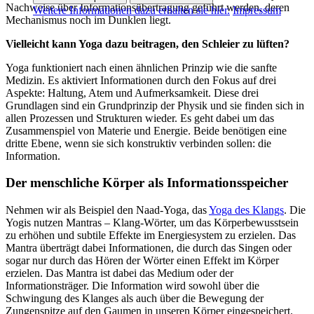
Nachweise über Informationsübertragung geführt werden, deren
Weitere Informationen dazu erhalten sie hier.
Impressum
Mechanismus noch im Dunklen liegt.
Vielleicht kann Yoga dazu beitragen, den Schleier zu lüften?
Yoga funktioniert nach einen ähnlichen Prinzip wie die sanfte
Medizin. Es aktiviert Informationen durch den Fokus auf drei
Aspekte: Haltung, Atem und Aufmerksamkeit. Diese drei
Grundlagen sind ein Grundprinzip der Physik und sie finden sich in
allen Prozessen und Strukturen wieder. Es geht dabei um das
Zusammenspiel von Materie und Energie. Beide benötigen eine
dritte Ebene, wenn sie sich konstruktiv verbinden sollen: die
Information.
Der menschliche Körper als Informationsspeicher
Nehmen wir als Beispiel den Naad-Yoga, das
Yoga des Klangs
. Die
Yogis nutzen Mantras – Klang-Wörter, um das Körperbewusstsein
zu erhöhen und subtile Effekte im Energiesystem zu erzielen. Das
Mantra überträgt dabei Informationen, die durch das Singen oder
sogar nur durch das Hören der Wörter einen Effekt im Körper
erzielen. Das Mantra ist dabei das Medium oder der
Informationsträger. Die Information wird sowohl über die
Schwingung des Klanges als auch über die Bewegung der
Zungenspitze auf den Gaumen in unseren Körper eingespeichert.