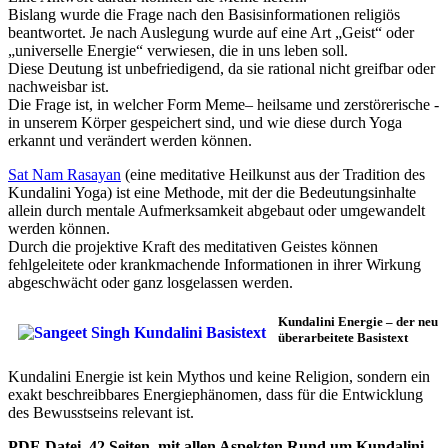
Bislang wurde die Frage nach den Basisinformationen religiös
beantwortet. Je nach Auslegung wurde auf eine Art „Geist“ oder
„universelle Energie“ verwiesen, die in uns leben soll.
Diese Deutung ist unbefriedigend, da sie rational nicht greifbar oder
nachweisbar ist.
Die Frage ist, in welcher Form Meme– heilsame und zerstörerische -
in unserem Körper gespeichert sind, und wie diese durch Yoga
erkannt und verändert werden können.
Sat Nam Rasayan
(eine meditative Heilkunst aus der Tradition des
Kundalini Yoga) ist eine Methode, mit der die Bedeutungsinhalte
allein durch mentale Aufmerksamkeit abgebaut oder umgewandelt
werden können.
Durch die projektive Kraft des meditativen Geistes können
fehlgeleitete oder krankmachende Informationen in ihrer Wirkung
abgeschwächt oder ganz losgelassen werden.
Kundalini Energie – der neu
überarbeitete Basistext
Kundalini Energie ist kein Mythos und keine Religion, sondern ein
exakt beschreibbares Energiephänomen, dass für die Entwicklung
des Bewusstseins relevant ist.
PDF-Datei, 42 Seiten, mit allen Aspekten Rund um Kundalini