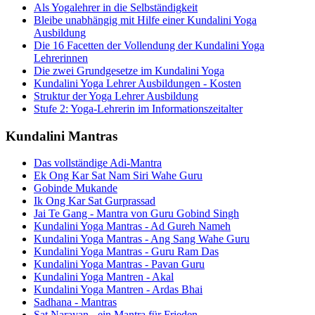
Als Yogalehrer in die Selbständigkeit
Bleibe unabhängig mit Hilfe einer Kundalini Yoga
Ausbildung
Die 16 Facetten der Vollendung der Kundalini Yoga
Lehrerinnen
Die zwei Grundgesetze im Kundalini Yoga
Kundalini Yoga Lehrer Ausbildungen - Kosten
Struktur der Yoga Lehrer Ausbildung
Stufe 2: Yoga-Lehrerin im Informationszeitalter
Kundalini Mantras
Das vollständige Adi-Mantra
Ek Ong Kar Sat Nam Siri Wahe Guru
Gobinde Mukande
Ik Ong Kar Sat Gurprassad
Jai Te Gang - Mantra von Guru Gobind Singh
Kundalini Yoga Mantras - Ad Gureh Nameh
Kundalini Yoga Mantras - Ang Sang Wahe Guru
Kundalini Yoga Mantras - Guru Ram Das
Kundalini Yoga Mantras - Pavan Guru
Kundalini Yoga Mantren - Akal
Kundalini Yoga Mantren - Ardas Bhai
Sadhana - Mantras
Sat Narayan - ein Mantra für Frieden