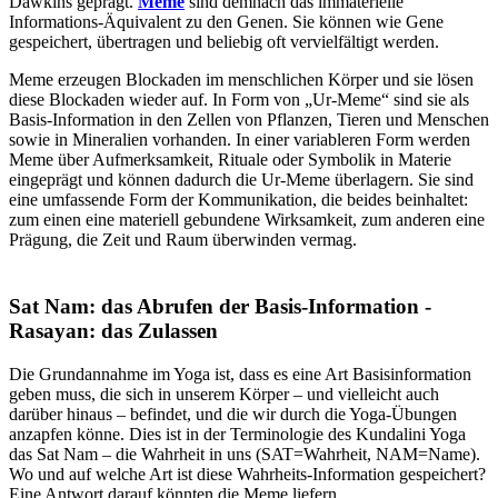
Dawkins geprägt.
Meme
sind demnach das immaterielle
Informations-Äquivalent zu den Genen. Sie können wie Gene
gespeichert, übertragen und beliebig oft vervielfältigt werden.
Meme erzeugen Blockaden im menschlichen Körper und sie lösen
diese Blockaden wieder auf. In Form von „Ur-Meme“ sind sie als
Basis-Information in den Zellen von Pflanzen, Tieren und Menschen
sowie in Mineralien vorhanden. In einer variableren Form werden
Meme über Aufmerksamkeit, Rituale oder Symbolik in Materie
eingeprägt und können dadurch die Ur-Meme überlagern. Sie sind
eine umfassende Form der Kommunikation, die beides beinhaltet:
zum einen eine materiell gebundene Wirksamkeit, zum anderen eine
Prägung, die Zeit und Raum überwinden vermag.
Sat Nam: das Abrufen der Basis-Information -
Rasayan: das Zulassen
Die Grundannahme im Yoga ist, dass es eine Art Basisinformation
geben muss, die sich in unserem Körper – und vielleicht auch
darüber hinaus – befindet, und die wir durch die Yoga-Übungen
anzapfen könne. Dies ist in der Terminologie des Kundalini Yoga
das Sat Nam – die Wahrheit in uns (SAT=Wahrheit, NAM=Name).
Wo und auf welche Art ist diese Wahrheits-Information gespeichert?
Eine Antwort darauf könnten die Meme liefern.