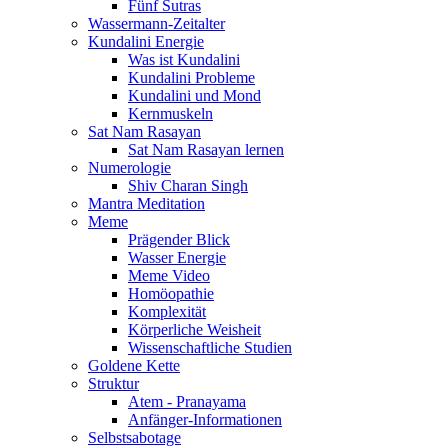
Fünf Sutras
Wassermann-Zeitalter
Kundalini Energie
Was ist Kundalini
Kundalini Probleme
Kundalini und Mond
Kernmuskeln
Sat Nam Rasayan
Sat Nam Rasayan lernen
Numerologie
Shiv Charan Singh
Mantra Meditation
Meme
Prägender Blick
Wasser Energie
Meme Video
Homöopathie
Komplexität
Körperliche Weisheit
Wissenschaftliche Studien
Goldene Kette
Struktur
Atem - Pranayama
Anfänger-Informationen
Selbstsabotage