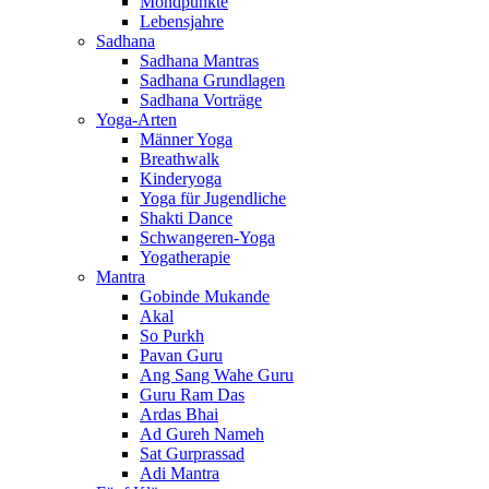
Mondpunkte
Lebensjahre
Sadhana
Sadhana Mantras
Sadhana Grundlagen
Sadhana Vorträge
Yoga-Arten
Männer Yoga
Breathwalk
Kinderyoga
Yoga für Jugendliche
Shakti Dance
Schwangeren-Yoga
Yogatherapie
Mantra
Gobinde Mukande
Akal
So Purkh
Pavan Guru
Ang Sang Wahe Guru
Guru Ram Das
Ardas Bhai
Ad Gureh Nameh
Sat Gurprassad
Adi Mantra