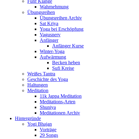
Fünf Klänge
Wahrnehmung
Übungsreihen
Übungsreihen Archiv
Sat Kriya
Yoga bei Erschöpfung
Vagusnerv
Anfänger
Anfänger Kurse
Winter-Yoga
Aufwärmung
Becken heben
Sufi Kreise
Weißes Tantra
Geschichte des Yoga
Haltungen
Meditation
11k Jappa Meditation
Meditations-Arten
Shuniya
Meditationen Archiv
Hintergründe
Yogi Bhajan
Vorträge
29 Songs