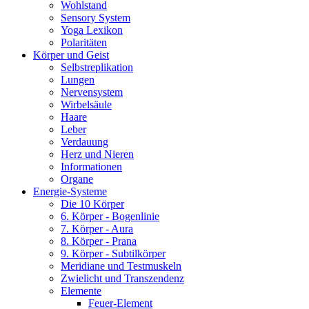
Wohlstand
Sensory System
Yoga Lexikon
Polaritäten
Körper und Geist
Selbstreplikation
Lungen
Nervensystem
Wirbelsäule
Haare
Leber
Verdauung
Herz und Nieren
Informationen
Organe
Energie-Systeme
Die 10 Körper
6. Körper - Bogenlinie
7. Körper - Aura
8. Körper - Prana
9. Körper - Subtilkörper
Meridiane und Testmuskeln
Zwielicht und Transzendenz
Elemente
Feuer-Element