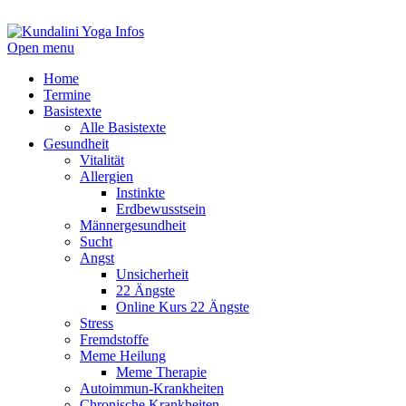
Open menu
Home
Termine
Basistexte
Alle Basistexte
Gesundheit
Vitalität
Allergien
Instinkte
Erdbewusstsein
Männergesundheit
Sucht
Angst
Unsicherheit
22 Ängste
Online Kurs 22 Ängste
Stress
Fremdstoffe
Meme Heilung
Meme Therapie
Autoimmun-Krankheiten
Chronische Krankheiten