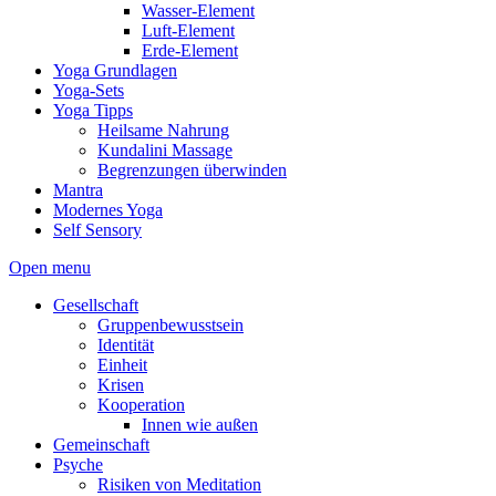
Wasser-Element
Luft-Element
Erde-Element
Yoga Grundlagen
Yoga-Sets
Yoga Tipps
Heilsame Nahrung
Kundalini Massage
Begrenzungen überwinden
Mantra
Modernes Yoga
Self Sensory
Open menu
Gesellschaft
Gruppenbewusstsein
Identität
Einheit
Krisen
Kooperation
Innen wie außen
Gemeinschaft
Psyche
Risiken von Meditation