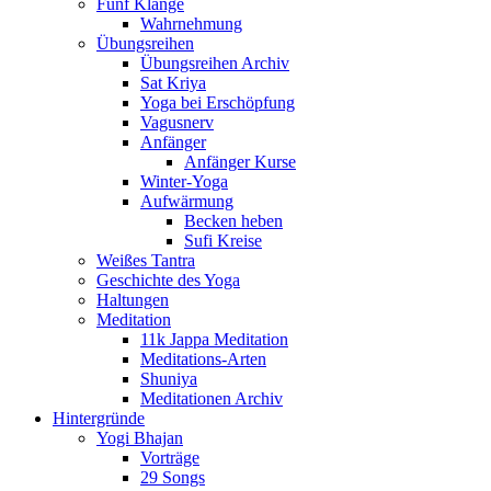
Fünf Klänge
Wahrnehmung
Übungsreihen
Übungsreihen Archiv
Sat Kriya
Yoga bei Erschöpfung
Vagusnerv
Anfänger
Anfänger Kurse
Winter-Yoga
Aufwärmung
Becken heben
Sufi Kreise
Weißes Tantra
Geschichte des Yoga
Haltungen
Meditation
11k Jappa Meditation
Meditations-Arten
Shuniya
Meditationen Archiv
Hintergründe
Yogi Bhajan
Vorträge
29 Songs