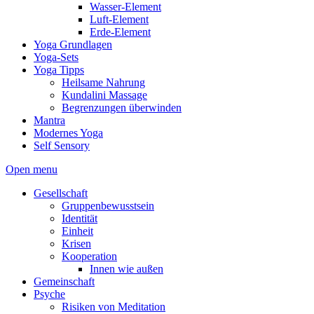
Wasser-Element
Luft-Element
Erde-Element
Yoga Grundlagen
Yoga-Sets
Yoga Tipps
Heilsame Nahrung
Kundalini Massage
Begrenzungen überwinden
Mantra
Modernes Yoga
Self Sensory
Open menu
Gesellschaft
Gruppenbewusstsein
Identität
Einheit
Krisen
Kooperation
Innen wie außen
Gemeinschaft
Psyche
Risiken von Meditation