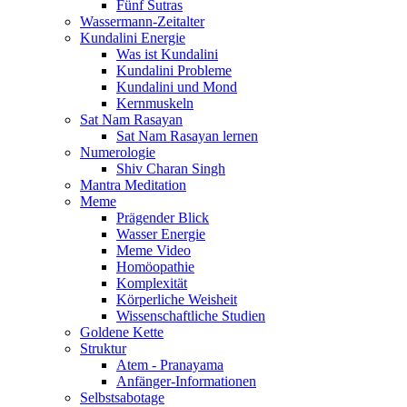
Fünf Sutras
Wassermann-Zeitalter
Kundalini Energie
Was ist Kundalini
Kundalini Probleme
Kundalini und Mond
Kernmuskeln
Sat Nam Rasayan
Sat Nam Rasayan lernen
Numerologie
Shiv Charan Singh
Mantra Meditation
Meme
Prägender Blick
Wasser Energie
Meme Video
Homöopathie
Komplexität
Körperliche Weisheit
Wissenschaftliche Studien
Goldene Kette
Struktur
Atem - Pranayama
Anfänger-Informationen
Selbstsabotage