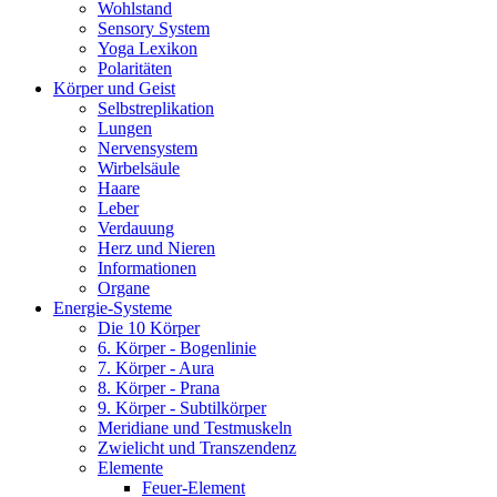
Wohlstand
Sensory System
Yoga Lexikon
Polaritäten
Körper und Geist
Selbstreplikation
Lungen
Nervensystem
Wirbelsäule
Haare
Leber
Verdauung
Herz und Nieren
Informationen
Organe
Energie-Systeme
Die 10 Körper
6. Körper - Bogenlinie
7. Körper - Aura
8. Körper - Prana
9. Körper - Subtilkörper
Meridiane und Testmuskeln
Zwielicht und Transzendenz
Elemente
Feuer-Element