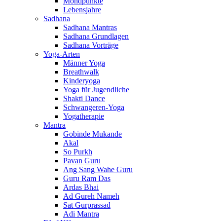
Mondpunkte
Lebensjahre
Sadhana
Sadhana Mantras
Sadhana Grundlagen
Sadhana Vorträge
Yoga-Arten
Männer Yoga
Breathwalk
Kinderyoga
Yoga für Jugendliche
Shakti Dance
Schwangeren-Yoga
Yogatherapie
Mantra
Gobinde Mukande
Akal
So Purkh
Pavan Guru
Ang Sang Wahe Guru
Guru Ram Das
Ardas Bhai
Ad Gureh Nameh
Sat Gurprassad
Adi Mantra