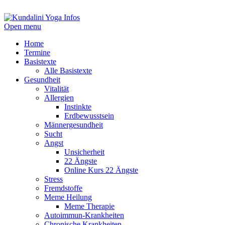
Open menu
Home
Termine
Basistexte
Alle Basistexte
Gesundheit
Vitalität
Allergien
Instinkte
Erdbewusstsein
Männergesundheit
Sucht
Angst
Unsicherheit
22 Ängste
Online Kurs 22 Ängste
Stress
Fremdstoffe
Meme Heilung
Meme Therapie
Autoimmun-Krankheiten
Chronische Krankheiten