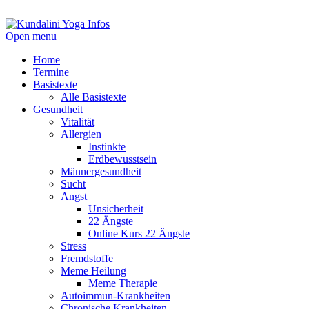
Open menu
Home
Termine
Basistexte
Alle Basistexte
Gesundheit
Vitalität
Allergien
Instinkte
Erdbewusstsein
Männergesundheit
Sucht
Angst
Unsicherheit
22 Ängste
Online Kurs 22 Ängste
Stress
Fremdstoffe
Meme Heilung
Meme Therapie
Autoimmun-Krankheiten
Chronische Krankheiten