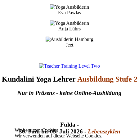
Eva Pawlas
Anja Lührs
Jeet
Kundalini Yoga Lehrer
Ausbildung Stufe 2
Nur in Präsenz - keine Online-Ausbildung
Fulda -
Wir benutzen Cookies
30. Juni bis 05. Juli 2026 -
Lebenszyklen
Wir verwenden auf dieser Webseite Cookies.