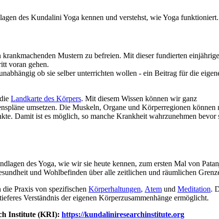
gen des Kundalini Yoga kennen und verstehst, wie Yoga funktioniert.
on krankmachenden Mustern zu befreien. Mit dieser fundierten einjährig
itt voran gehen.
nabhängig ob sie selber unterrichten wollen - ein Beitrag für die eigen
 die
Landkarte des Körpers
. Mit diesem Wissen können wir ganz
enspläne umsetzen. Die Muskeln, Organe und Körperregionen können n
te. Damit ist es möglich, so manche Krankheit wahrzunehmen bevor sie
dlagen des Yoga, wie wir sie heute kennen, zum ersten Mal von Patanja
Gesundheit und Wohlbefinden über alle zeitlichen und räumlichen Gren
h die Praxis von spezifischen
Körperhaltungen
,
Atem
und
Meditation
. 
 tieferes Verständnis der eigenen Körperzusammenhänge ermöglicht.
h Institute (KRI):
https://kundaliniresearchinstitute.org