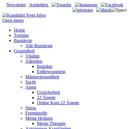
Newsletter
Anmelden
Open menu
Home
Termine
Basistexte
Alle Basistexte
Gesundheit
Vitalität
Allergien
Instinkte
Erdbewusstsein
Männergesundheit
Sucht
Angst
Unsicherheit
22 Ängste
Online Kurs 22 Ängste
Stress
Fremdstoffe
Meme Heilung
Meme Therapie
Autoimmun-Krankheiten