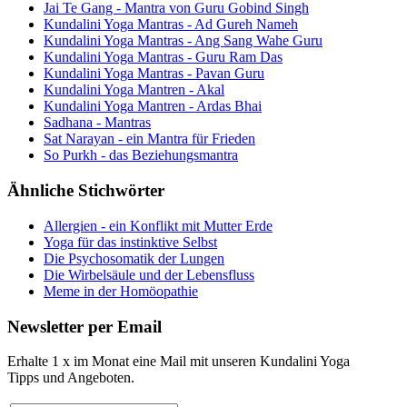
Jai Te Gang - Mantra von Guru Gobind Singh
Kundalini Yoga Mantras - Ad Gureh Nameh
Kundalini Yoga Mantras - Ang Sang Wahe Guru
Kundalini Yoga Mantras - Guru Ram Das
Kundalini Yoga Mantras - Pavan Guru
Kundalini Yoga Mantren - Akal
Kundalini Yoga Mantren - Ardas Bhai
Sadhana - Mantras
Sat Narayan - ein Mantra für Frieden
So Purkh - das Beziehungsmantra
Ähnliche Stichwörter
Allergien - ein Konflikt mit Mutter Erde
Yoga für das instinktive Selbst
Die Psychosomatik der Lungen
Die Wirbelsäule und der Lebensfluss
Meme in der Homöopathie
Newsletter per Email
Erhalte 1 x im Monat eine Mail mit unseren Kundalini Yoga
Tipps und Angeboten.