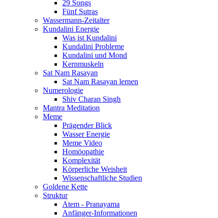
29 Songs
Fünf Sutras
Wassermann-Zeitalter
Kundalini Energie
Was ist Kundalini
Kundalini Probleme
Kundalini und Mond
Kernmuskeln
Sat Nam Rasayan
Sat Nam Rasayan lernen
Numerologie
Shiv Charan Singh
Mantra Meditation
Meme
Prägender Blick
Wasser Energie
Meme Video
Homöopathie
Komplexität
Körperliche Weisheit
Wissenschaftliche Studien
Goldene Kette
Struktur
Atem - Pranayama
Anfänger-Informationen