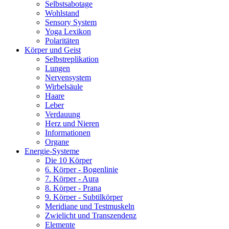
Selbstsabotage
Wohlstand
Sensory System
Yoga Lexikon
Polaritäten
Körper und Geist
Selbstreplikation
Lungen
Nervensystem
Wirbelsäule
Haare
Leber
Verdauung
Herz und Nieren
Informationen
Organe
Energie-Systeme
Die 10 Körper
6. Körper - Bogenlinie
7. Körper - Aura
8. Körper - Prana
9. Körper - Subtilkörper
Meridiane und Testmuskeln
Zwielicht und Transzendenz
Elemente