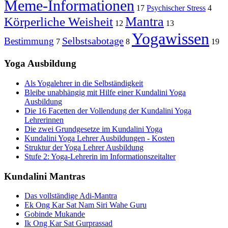
Meme-Informationen
17
Psychischer Stress
4
Mantra
Körperliche Weisheit
12
13
Yogawissen
Selbstsabotage
Bestimmung
7
8
19
Yoga Ausbildung
Als Yogalehrer in die Selbständigkeit
Bleibe unabhängig mit Hilfe einer Kundalini Yoga
Ausbildung
Die 16 Facetten der Vollendung der Kundalini Yoga
Lehrerinnen
Die zwei Grundgesetze im Kundalini Yoga
Kundalini Yoga Lehrer Ausbildungen - Kosten
Struktur der Yoga Lehrer Ausbildung
Stufe 2: Yoga-Lehrerin im Informationszeitalter
Kundalini Mantras
Das vollständige Adi-Mantra
Ek Ong Kar Sat Nam Siri Wahe Guru
Gobinde Mukande
Ik Ong Kar Sat Gurprassad