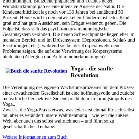
Entzündungen, Blutzuckerpräparaten und Tetanus gegen
Wundstarrkrampf gab es eine intensive Auslese der Natur. Die
Kindersterblichkeit lag noch vor 130 Jahren bei annähernd 50
Prozent. Heute wird in den entwickelten Ländern fast jedes Kind
groß und hat gute Aussichten, sein Erbgut weiter zu geben. Die
Folge ist, dass sich das psycho-neuro-immunologische
Gesamtsystem verändert. Die neuen Schwachpunkte liegen eher im
mentalen Bereich und im Drüsensystem (Depressionen, Schlaf- und
Essstörungen, etc.), während sie bei der Körperabwehr neue
Probleme zeigen, die auf eine Verwirrung der Körpersysteme
hindeuten (Allergien und Autoimmunerkrankungen).
Yoga - die sanfte
Revolution
Die Vereinigung des eigenen Wachstumsprozesses mit dem Prozess
einer erwachenden Gesellschaft ist eine hoffnungsvolle und zutiefst
menschliche Perspektive. Sie entspricht dem Ursprungsimpuls des
Yoga..
Zwar ist die Yoga-Praxis etwas, was jeder erst einmal für sich selbst
tut, aber es verändert unsere Wahrnehmung – wie wir die äußere
Welt, aber auch uns selbst wahrnehmen – und führt so zu
gesellschaftlicher Teilhabe.
Weitere Informationen zum Buch