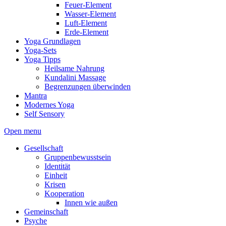
Feuer-Element
Wasser-Element
Luft-Element
Erde-Element
Yoga Grundlagen
Yoga-Sets
Yoga Tipps
Heilsame Nahrung
Kundalini Massage
Begrenzungen überwinden
Mantra
Modernes Yoga
Self Sensory
Open menu
Gesellschaft
Gruppenbewusstsein
Identität
Einheit
Krisen
Kooperation
Innen wie außen
Gemeinschaft
Psyche