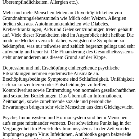
Überempfindlichkeiten, Allergien etc.).
Mehr und mehr Menschen leiden an Unverträglichkeiten von
Grundnahrungslebensmitteln wie Milch oder Weizen. Allergien
breiten sich aus. Autoimmunkrankheiten wie Diabetes,
Krebserkrankungen, Aids und Gelenkentzündungen treten gehäuft
auf. Viele dieser Krankheiten sind im Augenblick nicht heilbar. Die
moderne Medizin versucht daher, wenigsten die Symptome zu
bekämpfen, was nur teilweise und zeitlich begrenzt gelingt und sehr
aufwendig und teuer ist. Die Finanzierung des Gesundheitssystems
steht unter anderem aus diesem Grund auf der Kippe.
Depression und mit Erschöpfung einhergehende psychische
Erkrankungen nehmen epidemische Ausmaße an.
Erschöpfungsbedingte Symptome sind Schlaflosigkeit, Unfähigkeit
sich zu konzentrieren oder Entscheidungen zu treffen,
Kontrollverlust sowie Entfremdung von normalen gesellschaftlichen
und sexuellen Beziehungen. Das Übermaß an Informationen,
Zeitmangel, sowie zunehmende soziale und persönliche
Erwartungen bringen sehr viele Menschen aus dem Gleichgewicht.
Psyche, Immunsystem und Hormonsystem sind beim Menschen
aufs engste miteinander vernetzt. Der schwächste Punkt lag in der
Vergangenheit im Bereich des Immunsystems. In der Zeit vor den
Impfungen gegen Virus-Infektionen, Antibiotika gegen bakterielle