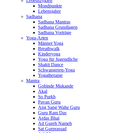
Lebenszyklen
Mondpunkte
Lebensjahre
Sadhana
Sadhana Mantras
Sadhana Grundlagen
Sadhana Vorträge
Yoga-Arten
Männer Yoga
Breathwalk
Kinderyoga
Yoga für Jugendliche
Shakti Dance
Schwangeren-Yoga
Yogatherapie
Mantra
Gobinde Mukande
Akal
So Purkh
Pavan Guru
Ang Sang Wahe Guru
Guru Ram Das
Ardas Bhai
Ad Gureh Nameh
Sat Gurprassad