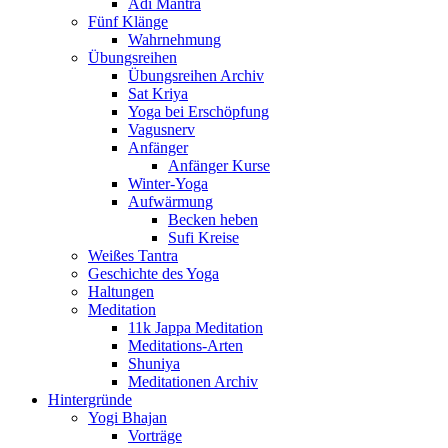
Adi Mantra
Fünf Klänge
Wahrnehmung
Übungsreihen
Übungsreihen Archiv
Sat Kriya
Yoga bei Erschöpfung
Vagusnerv
Anfänger
Anfänger Kurse
Winter-Yoga
Aufwärmung
Becken heben
Sufi Kreise
Weißes Tantra
Geschichte des Yoga
Haltungen
Meditation
11k Jappa Meditation
Meditations-Arten
Shuniya
Meditationen Archiv
Hintergründe
Yogi Bhajan
Vorträge