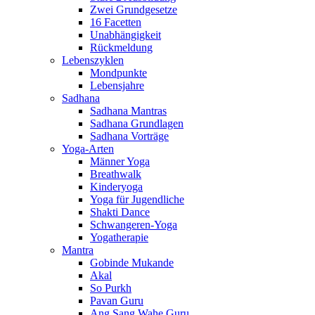
Zwei Grundgesetze
16 Facetten
Unabhängigkeit
Rückmeldung
Lebenszyklen
Mondpunkte
Lebensjahre
Sadhana
Sadhana Mantras
Sadhana Grundlagen
Sadhana Vorträge
Yoga-Arten
Männer Yoga
Breathwalk
Kinderyoga
Yoga für Jugendliche
Shakti Dance
Schwangeren-Yoga
Yogatherapie
Mantra
Gobinde Mukande
Akal
So Purkh
Pavan Guru
Ang Sang Wahe Guru