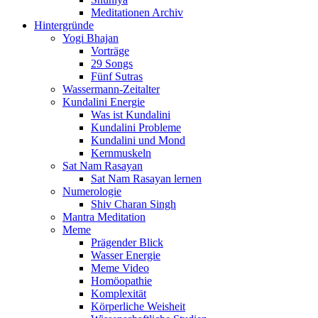
Meditationen Archiv
Hintergründe
Yogi Bhajan
Vorträge
29 Songs
Fünf Sutras
Wassermann-Zeitalter
Kundalini Energie
Was ist Kundalini
Kundalini Probleme
Kundalini und Mond
Kernmuskeln
Sat Nam Rasayan
Sat Nam Rasayan lernen
Numerologie
Shiv Charan Singh
Mantra Meditation
Meme
Prägender Blick
Wasser Energie
Meme Video
Homöopathie
Komplexität
Körperliche Weisheit