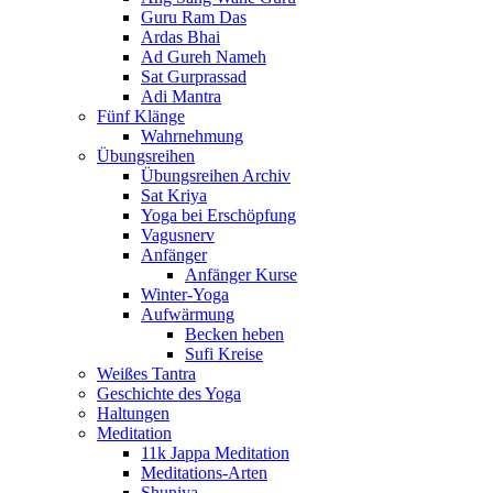
Guru Ram Das
Ardas Bhai
Ad Gureh Nameh
Sat Gurprassad
Adi Mantra
Fünf Klänge
Wahrnehmung
Übungsreihen
Übungsreihen Archiv
Sat Kriya
Yoga bei Erschöpfung
Vagusnerv
Anfänger
Anfänger Kurse
Winter-Yoga
Aufwärmung
Becken heben
Sufi Kreise
Weißes Tantra
Geschichte des Yoga
Haltungen
Meditation
11k Jappa Meditation
Meditations-Arten
Shuniya