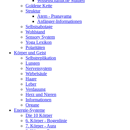
Wissenschaftliche Studien
Goldene Kette
Struktur
Atem - Pranayama
Anfänger-Informationen
Selbstsabotage
Wohlstand
Sensory System
Yoga Lexikon
Polaritäten
Körper und Geist
Selbstreplikation
Lungen
Nervensystem
Wirbelsäule
Haare
Leber
Verdauung
Herz und Nieren
Informationen
Organe
Energie-Systeme
Die 10 Körper
6. Körper - Bogenlinie
7. Körper - Aura