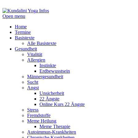
Open menu
Home
Termine
Basistexte
Alle Basistexte
Gesundheit
Vitalität
Allergien
Instinkte
Erdbewusstsein
Männergesundheit
Sucht
Angst
Unsicherheit
22 Ängste
Online Kurs 22 Ängste
Stress
Fremdstoffe
Meme Heilung
Meme Therapie
Autoimmun-Krankheiten
Chronische Krankheiten