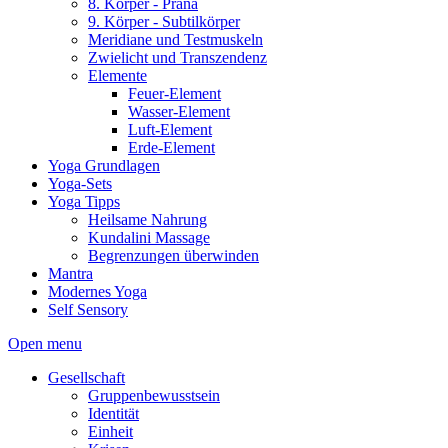
8. Körper - Prana
9. Körper - Subtilkörper
Meridiane und Testmuskeln
Zwielicht und Transzendenz
Elemente
Feuer-Element
Wasser-Element
Luft-Element
Erde-Element
Yoga Grundlagen
Yoga-Sets
Yoga Tipps
Heilsame Nahrung
Kundalini Massage
Begrenzungen überwinden
Mantra
Modernes Yoga
Self Sensory
Open menu
Gesellschaft
Gruppenbewusstsein
Identität
Einheit