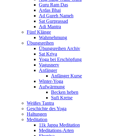
Guru Ram Das
Ardas Bhai
Ad Gureh Nameh
Sat Gurprassad
Adi Mantra
Fünf Klänge
Wahrnehmung
Übungsreihen
Übungsreihen Archiv
Sat Kriya
Yoga bei Erschöpfung
Vagusnerv
Anfänger
Anfänger Kurse
Winter-Yoga
Aufwärmung
Becken heben
Sufi Kreise
Weißes Tantra
Geschichte des Yoga
Haltungen
Meditation
11k Jappa Meditation
Meditations-Arten
Shuniya