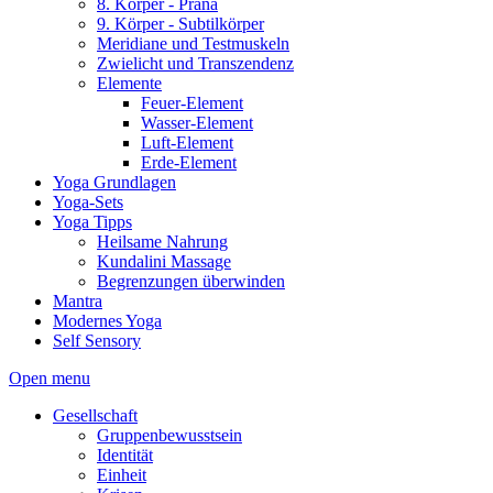
8. Körper - Prana
9. Körper - Subtilkörper
Meridiane und Testmuskeln
Zwielicht und Transzendenz
Elemente
Feuer-Element
Wasser-Element
Luft-Element
Erde-Element
Yoga Grundlagen
Yoga-Sets
Yoga Tipps
Heilsame Nahrung
Kundalini Massage
Begrenzungen überwinden
Mantra
Modernes Yoga
Self Sensory
Open menu
Gesellschaft
Gruppenbewusstsein
Identität
Einheit