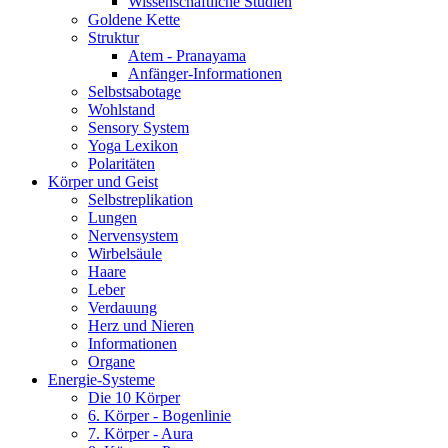
Wissenschaftliche Studien
Goldene Kette
Struktur
Atem - Pranayama
Anfänger-Informationen
Selbstsabotage
Wohlstand
Sensory System
Yoga Lexikon
Polaritäten
Körper und Geist
Selbstreplikation
Lungen
Nervensystem
Wirbelsäule
Haare
Leber
Verdauung
Herz und Nieren
Informationen
Organe
Energie-Systeme
Die 10 Körper
6. Körper - Bogenlinie
7. Körper - Aura