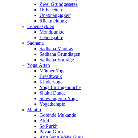
Zwei Grundgesetze
16 Facetten
Unabhängigkeit
Rückmeldung
Lebenszyklen
Mondpunkte
Lebensjahre
Sadhana
Sadhana Mantras
Sadhana Grundlagen
Sadhana Vorträge
Yoga-Arten
Männer Yoga
Breathwalk
Kinderyoga
Yoga für Jugendliche
Shakti Dance
Schwangeren-Yoga
Yogatherapie
Mantra
Gobinde Mukande
Akal
So Purkh
Pavan Guru
Ang Sang Wahe Guru