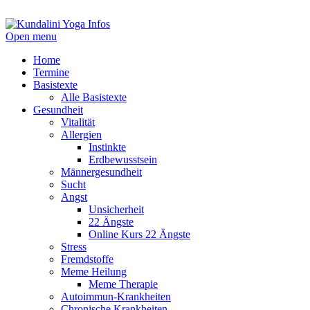
Open menu
Home
Termine
Basistexte
Alle Basistexte
Gesundheit
Vitalität
Allergien
Instinkte
Erdbewusstsein
Männergesundheit
Sucht
Angst
Unsicherheit
22 Ängste
Online Kurs 22 Ängste
Stress
Fremdstoffe
Meme Heilung
Meme Therapie
Autoimmun-Krankheiten
Chronische Krankheiten