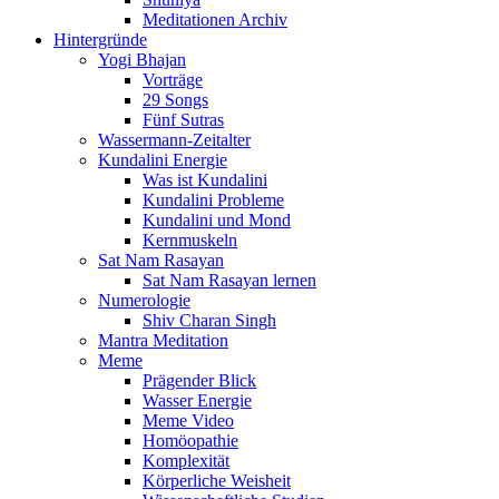
Meditationen Archiv
Hintergründe
Yogi Bhajan
Vorträge
29 Songs
Fünf Sutras
Wassermann-Zeitalter
Kundalini Energie
Was ist Kundalini
Kundalini Probleme
Kundalini und Mond
Kernmuskeln
Sat Nam Rasayan
Sat Nam Rasayan lernen
Numerologie
Shiv Charan Singh
Mantra Meditation
Meme
Prägender Blick
Wasser Energie
Meme Video
Homöopathie
Komplexität
Körperliche Weisheit